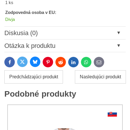
1 ks
Zodpovedná osoba v EU:
Divja
Diskusia (0)
Nový komentár
Otázka k produktu
Názov:
Bluesky
Twitter
Facebook
Pinterest
Reddit
LinkedIn
WhatsApp
E-
mail
*
Meno:
Predchádzajúci produkt
Nasledujúci produkt
*
Meno:
*
Podobné produkty
Váš e-mail:
*
Komentár:
Vaša otázka k produktu: