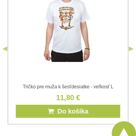
Súhlasím so spracovaním osobných údajov za účelom
odoslania formulára. Oboznámil som sa s
podmienkami
Ochrany osobných údajov
spoločnosti Bomba
*
(Povinné)
*
s.r.o.
Odoslať
*
(Povinné)
Odoslať
Tričko pre muža k šesťdesiatke - veľkosť L
11,80 €
Do košíka