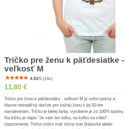
Tričko pre ženu k päťdesiatke -
veľkosť M
4.93
/
5
(
14
x)
11,80 €
Tričko pre ženu k päťdesiatke - veľkosť M je veľmi pekný a
hlavne netradičný darček pre každú ženu k jej 50-tim
narodeninám. Tričko je bielej farby, vyrobené je zo 100% bavlny.
Na tričku je nápis "Je vám len toľko, na koľko sa cítite!".
Upozornenie: Tričko môže mať rôzny tvar (klasické alebo