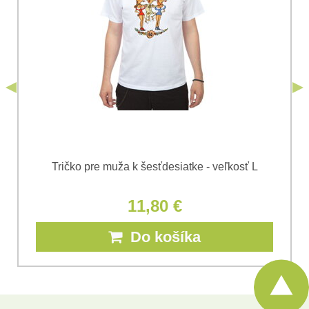
odoslania formulára. Oboznámil som sa s
podmienkami
Ochrany osobných údajov
spoločnosti Bomba
*
(Povinné)
*
s.r.o.
Odoslať
*
(Povinné)
Odoslať
Tričko pre muža k šesťdesiatke - veľkosť L
11,80 €
Do košíka