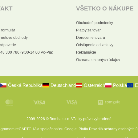
TAKT
VŠETKO O NÁKUPE
Obchodné podmienky
 formulár
Platby za tovar
ernetové obchody
Doručenie tovaru
 odpovede
Odstúpenie od zmluvy
48 300 786 (9:00-14:00 Po-Pia)
Reklamácie
Ochrana osobných údajov
Česká Republika
Deutschland
Österreich
Polska
E
2009-2026 © Bomba s.r.o.
Všetky práva vyhradené
programom reCAPTCHA a spoločnosťou Google. Platia
Pravidlá ochrany osobných ú