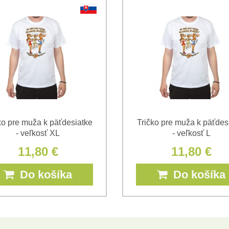
*
*
(Povinné)
*
(Povinné)
ko pre muža k päťdesiatke
Tričko pre muža k päťdes
- veľkosť XL
- veľkosť L
11,80 €
11,80 €
Do košíka
Do košíka