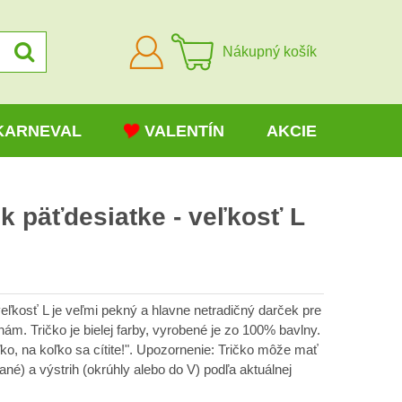
Prihlásiť
Nákupný košík
sa
KARNEVAL
VALENTÍN
AKCIE
 k päťdesiatke - veľkosť L
veľkosť L je veľmi pekný a hlavne netradičný darček pre
nám. Tričko je bielej farby, vyrobené je zo 100% bavlny.
ľko, na koľko sa cítite!". Upozornenie: Tričko môže mať
ané) a výstrih (okrúhly alebo do V) podľa aktuálnej