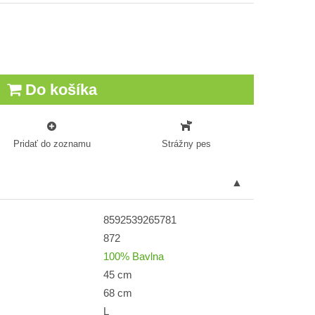
Do košíka
Pridať do zoznamu
Strážny pes
8592539265781
872
100% Bavlna
45 cm
68 cm
L