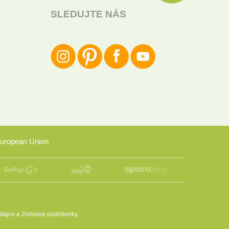
SLEDUJTE NÁS
uropean Union
dajov
a
Zmluvné podmienky
.