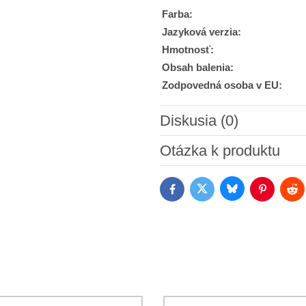
Farba:
Jazyková verzia:
Hmotnosť:
Obsah balenia:
Zodpovedná osoba v EU:
Diskusia (0)
Nový komentár
Otázka k produktu
Bluesky
Twitter
Facebook
Pinterest
Red
Súhlasím so spracovaním os
Oboznámil som sa s podmienk