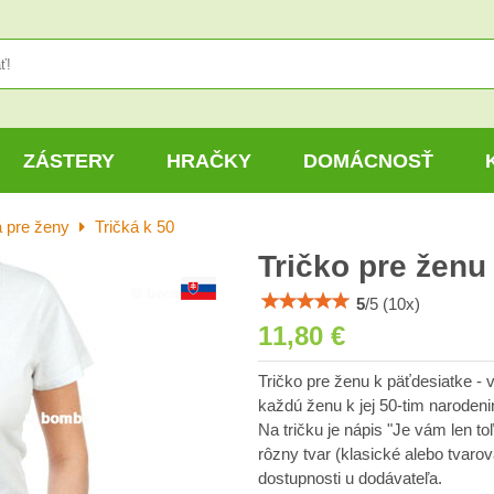
ZÁSTERY
HRAČKY
DOMÁCNOSŤ
á pre ženy
Tričká k 50
Tričko pre ženu
5
/
5
(
10
x)
11,80 €
Tričko pre ženu k päťdesiatke - 
každú ženu k jej 50-tim narodeni
Na tričku je nápis "Je vám len to
rôzny tvar (klasické alebo tvarov
dostupnosti u dodávateľa.