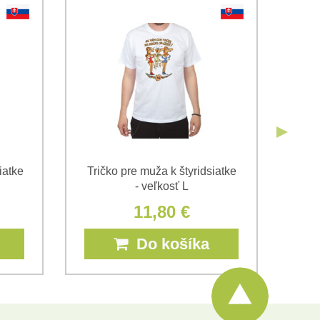
Odoslať
Odoslať
iatke
Tričko pre muža k štyridsiatke
Tri
- veľkosť L
11,80 €
Do košíka