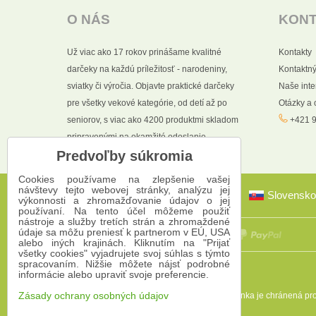
O NÁS
KON
Už viac ako 17 rokov prinášame kvalitné
Kontakty
darčeky na každú príležitosť - narodeniny,
Kontaktný
sviatky či výročia. Objavte praktické darčeky
Naše int
pre všetky vekové kategórie, od detí až po
Otázky a
seniorov, s viac ako 4200 produktmi skladom
+421 9
pripravenými na okamžité odoslanie.
Predvoľby súkromia
Cookies používame na zlepšenie vašej
návštevy tejto webovej stránky, analýzu jej
Slovensko
výkonnosti a zhromažďovanie údajov o jej
používaní. Na tento účel môžeme použiť
nástroje a služby tretích strán a zhromaždené
údaje sa môžu preniesť k partnerom v EÚ, USA
alebo iných krajinách. Kliknutím na "Prijať
všetky cookies" vyjadrujete svoj súhlas s týmto
spracovaním. Nižšie môžete nájsť podrobné
informácie alebo upraviť svoje preferencie.
Táto stránka je chránená 
Zásady ochrany osobných údajov