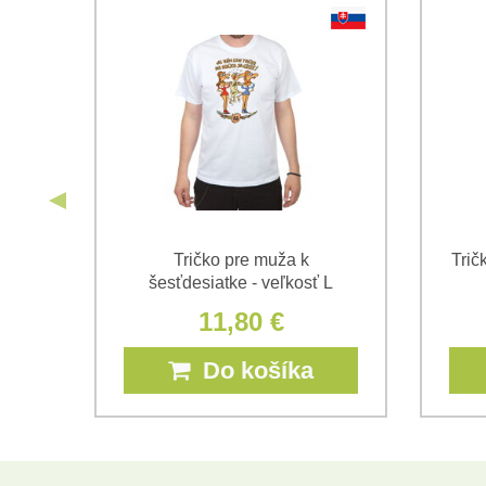
 -
Tričko pre muža k
Trič
šesťdesiatke - veľkosť L
11,80 €
Do košíka