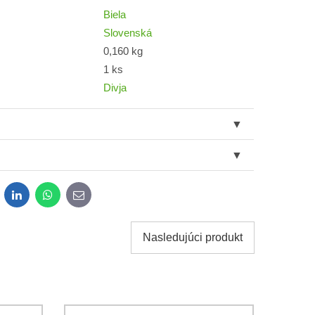
Biela
Slovenská
0,160 kg
1 ks
Divja
dit
LinkedIn
WhatsApp
E-
mail
Nasledujúci produkt
obných údajov za účelom odoslania formulára.
ami
Ochrany osobných údajov
spoločnosti Bomba s.r.o.