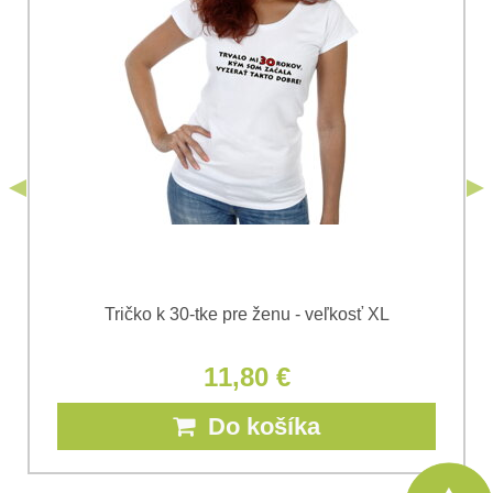
Súhlasím so spracovaním osobných údajov za účelom
odoslania formulára. Oboznámil som sa s
podmienkami
Ochrany osobných údajov
spoločnosti Bomba
*
(Povinné)
*
s.r.o.
Odoslať
*
(Povinné)
Odoslať
Tričko k 30-tke pre ženu - veľkosť XL
11,80 €
Do košíka