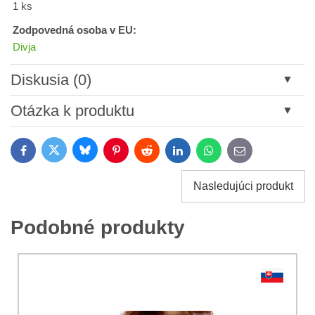
1 ks
Zodpovedná osoba v EU:
Divja
Diskusia (0)
Nový komentár
Otázka k produktu
Názov:
Bluesky
Twitter
Facebook
Pinterest
Reddit
LinkedIn
WhatsApp
E-
mail
*
Meno:
Nasledujúci produkt
*
Meno:
*
Podobné produkty
Váš e-mail:
*
Komentár:
Vaša otázka k produktu: