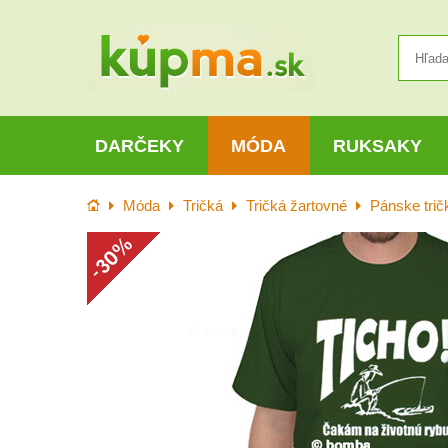
DARČEKY
MÓDA
RUKSAKY
Úvod
Móda
Tričká
Tričká žartovné
Pánske trič