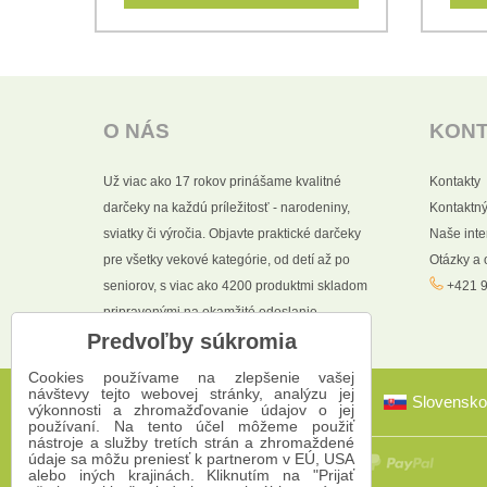
O NÁS
KON
Už viac ako 17 rokov prinášame kvalitné
Kontakty
darčeky na každú príležitosť - narodeniny,
Kontaktný
sviatky či výročia. Objavte praktické darčeky
Naše int
pre všetky vekové kategórie, od detí až po
Otázky a
seniorov, s viac ako 4200 produktmi skladom
+421 9
pripravenými na okamžité odoslanie.
Predvoľby súkromia
Cookies používame na zlepšenie vašej
návštevy tejto webovej stránky, analýzu jej
Slovensko
výkonnosti a zhromažďovanie údajov o jej
používaní. Na tento účel môžeme použiť
nástroje a služby tretích strán a zhromaždené
údaje sa môžu preniesť k partnerom v EÚ, USA
alebo iných krajinách. Kliknutím na "Prijať