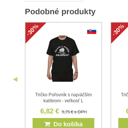
Podobné produkty
y -
Tričko Poľovník s najväčším
Tri
kalibrom - veľkosť L
6,82 €
9,75 €
s DPH
Do košíka