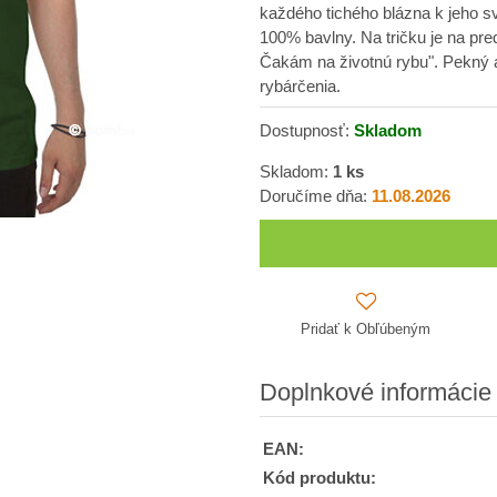
každého tichého blázna k jeho sv
100% bavlny. Na tričku je na pre
Čakám na životnú rybu". Pekný a
rybárčenia.
Dostupnosť:
Skladom
Skladom:
1
ks
Doručíme dňa:
11.08.2026
Pridať k Obľúbeným
Doplnkové informácie
EAN:
Kód produktu: