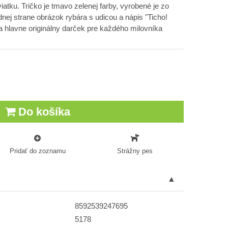
iatku. Tričko je tmavo zelenej farby, vyrobené je zo
dnej strane obrázok rybára s udicou a nápis "Ticho!
 hlavne originálny darček pre každého milovníka
Do košíka
Pridať do zoznamu
Strážny pes
8592539247695
5178