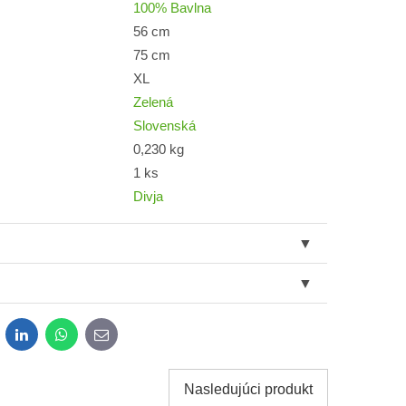
100% Bavlna
56 cm
75 cm
XL
Zelená
Slovenská
0,230 kg
1 ks
Divja
dit
LinkedIn
WhatsApp
E-
mail
Nasledujúci produkt