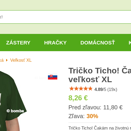
ZÁSTERY
HRAČKY
DOMÁCNOSŤ
ká
Veľkosť XL
Tričko Ticho! Č
veľkosť XL
4.89
/
5
(
19
x)
8,26 €
s
Pred zľavou:
11,80 €
DP
Zľava:
30%
Tričko Ticho! Čakám na životnú ry