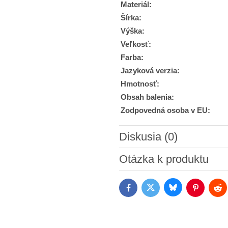
Materiál:
Šírka:
Výška:
Veľkosť:
Farba:
Jazyková verzia:
Hmotnosť:
Obsah balenia:
Zodpovedná osoba v EU:
Diskusia (0)
Nový komentár
Otázka k produktu
Bluesky
Twitter
Facebook
Pinterest
Red