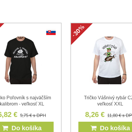
Súhlasím so spracovaním os
Oboznámil som sa s podmienk
*
*
(Povinné)
*
(Povinné)
čko Poľovník s najväčším
Tričko Vášnivý rybár C
kalibrom - veľkosť XL
veľkosť XXL
6,82 €
8,26 €
9,75 €
s DPH
11,80 €
s D
Do košíka
Do košíka