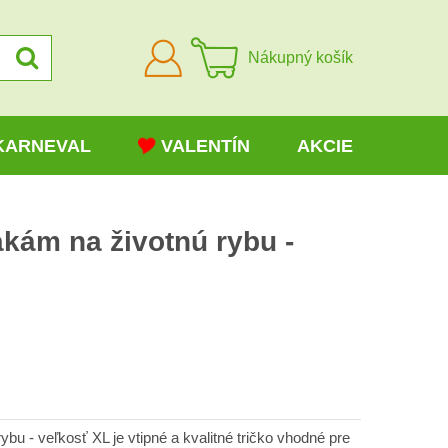
Prihlásiť
Nákupný košík
sa
KARNEVAL
VALENTÍN
AKCIE
akám na životnú rybu -
H
bu - veľkosť XL je vtipné a kvalitné tričko vhodné pre