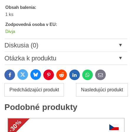
Obsah balenia:
1 ks
Zodpovedná osoba v EU:
Divja
Diskusia (0)
Nový komentár
Otázka k produktu
Názov:
Bluesky
Twitter
Facebook
Pinterest
Reddit
LinkedIn
WhatsApp
E-
mail
*
Meno:
Predchádzajúci produkt
Nasledujúci produkt
*
Meno:
*
Podobné produkty
Váš e-mail:
*
Komentár:
Vaša otázka k produktu: