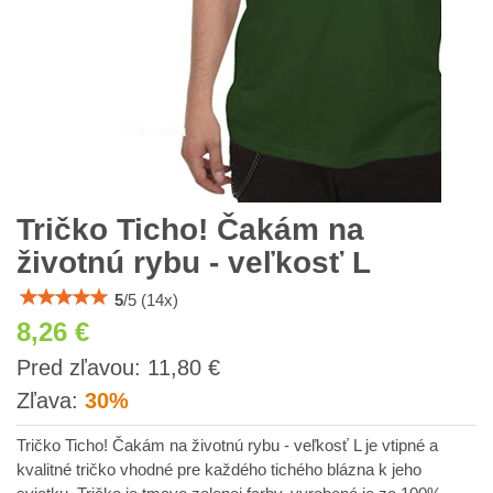
Tričko Ticho! Čakám na
životnú rybu - veľkosť L
5
/
5
(
14
x)
8,26 €
s
Pred zľavou:
11,80 €
DPH
Zľava:
30%
Tričko Ticho! Čakám na životnú rybu - veľkosť L je vtipné a
kvalitné tričko vhodné pre každého tichého blázna k jeho