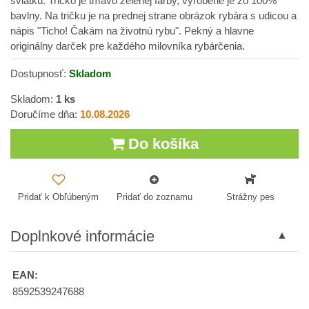
sviatku. Tričko je tmavo zelenej farby, vyrobené je zo 100%
bavlny. Na tričku je na prednej strane obrázok rybára s udicou a
nápis "Ticho! Čakám na životnú rybu". Pekný a hlavne
originálny darček pre každého milovníka rybárčenia.
Dostupnosť:
Skladom
Skladom:
1
ks
Doručíme dňa:
10.08.2026
Do košíka
Pridať k Obľúbeným
Pridať do zoznamu
Strážny pes
Doplnkové informácie
EAN:
8592539247688