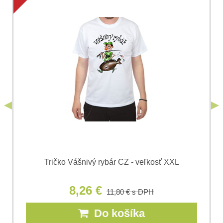
Súhlasím so spracovaním osobných údajov za účelom
odoslania formulára. Oboznámil som sa s
podmienkami
Ochrany osobných údajov
spoločnosti Bomba
*
(Povinné)
*
s.r.o.
Odoslať
*
(Povinné)
Odoslať
Tričko Vášnivý rybár CZ - veľkosť XXL
8,26 €
11,80 €
s DPH
Do košíka