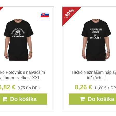
Súhlasím so spracovaním os
Oboznámil som sa s podmienk
*
*
(Povinné)
*
(Povinné)
čko Poľovník s najväčším
Tričko Neznášam nápis
kalibrom - veľkosť XXL
tričkách - L
6,82 €
8,26 €
9,75 €
s DPH
11,80 €
s D
Do košíka
Do košíka