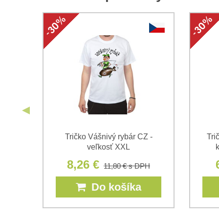
 na
Tričko Vášnivý rybár CZ -
Tri
veľkosť XXL
8,26 €
11,80 €
s DPH
Do košíka