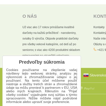
O NÁS
KON
Už viac ako 17 rokov prinášame kvalitné
Kontakty
darčeky na každú príležitosť - narodeniny,
Kontaktný
sviatky či výročia. Objavte praktické darčeky
Naše int
pre všetky vekové kategórie, od detí až po
Otázky a
seniorov, s viac ako 4200 produktmi skladom
+421 9
pripravenými na okamžité odoslanie.
Predvoľby súkromia
Cookies používame na zlepšenie vašej
návštevy tejto webovej stránky, analýzu jej
Slovensko
výkonnosti a zhromažďovanie údajov o jej
používaní. Na tento účel môžeme použiť
nástroje a služby tretích strán a zhromaždené
údaje sa môžu preniesť k partnerom v EÚ, USA
alebo iných krajinách. Kliknutím na "Prijať
všetky cookies" vyjadrujete svoj súhlas s týmto
spracovaním. Nižšie môžete nájsť podrobné
informácie alebo upraviť svoje preferencie.