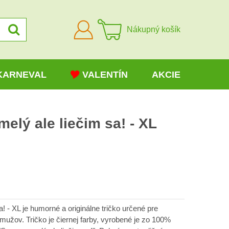
Prihlásiť
Nákupný košík
sa
KARNEVAL
VALENTÍN
AKCIE
elý ale liečim sa! - XL
H
! - XL je humorné a originálne tričko určené pre
užov. Tričko je čiernej farby, vyrobené je zo 100%