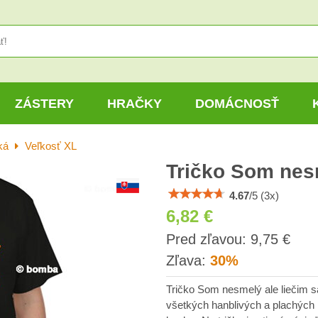
ZÁSTERY
HRAČKY
DOMÁCNOSŤ
ká
Veľkosť XL
Tričko Som nesm
4.67
/
5
(
3
x)
6,82 €
s
Pred zľavou:
9,75 €
DP
Zľava:
30%
Tričko Som nesmelý ale liečim sa
všetkých hanblivých a plachých m