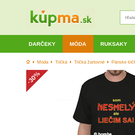
DARČEKY
MÓDA
RUKSAKY
Úvod
Móda
Tričká
Tričká žartovné
Pánske trič