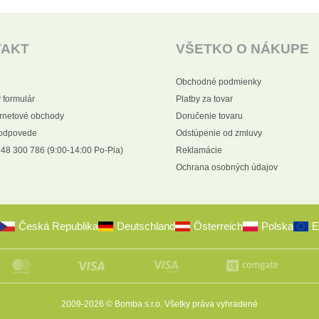
TAKT
VŠETKO O NÁKUPE
Obchodné podmienky
 formulár
Platby za tovar
ernetové obchody
Doručenie tovaru
 odpovede
Odstúpenie od zmluvy
48 300 786 (9:00-14:00 Po-Pia)
Reklamácie
Ochrana osobných údajov
Česká Republika
Deutschland
Österreich
Polska
E
2009-2026 © Bomba s.r.o.
Všetky práva vyhradené