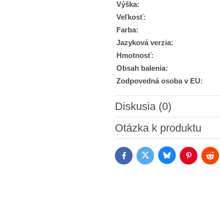
Výška:
Veľkosť:
Farba:
Jazyková verzia:
Hmotnosť:
Obsah balenia:
Zodpovedná osoba v EU:
Diskusia (0)
Nový komentár
Otázka k produktu
Bluesky
Twitter
Facebook
Pinterest
Red