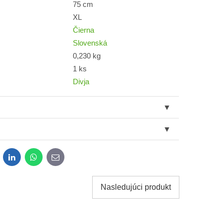
75 cm
XL
Čierna
Slovenská
0,230 kg
1 ks
Divja
dit
LinkedIn
WhatsApp
E-
mail
Nasledujúci produkt