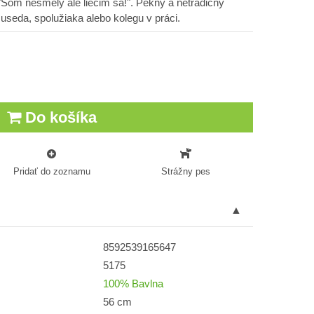
s "Som nesmelý ale liečim sa!". Pekný a netradičný
useda, spolužiaka alebo kolegu v práci.
Do košíka
Pridať do zoznamu
Strážny pes
8592539165647
5175
100% Bavlna
56 cm