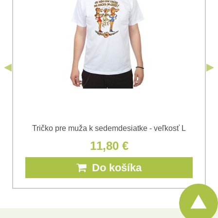
Súhlasím so spracovaním osobných údajov za účelom
odoslania formulára. Oboznámil som sa s
podmienkami
Ochrany osobných údajov
spoločnosti Bomba
*
(Povinné)
*
s.r.o.
Odoslať
*
(Povinné)
Odoslať
Tričko pre muža k sedemdesiatke - veľkosť L
11,80 €
Do košíka