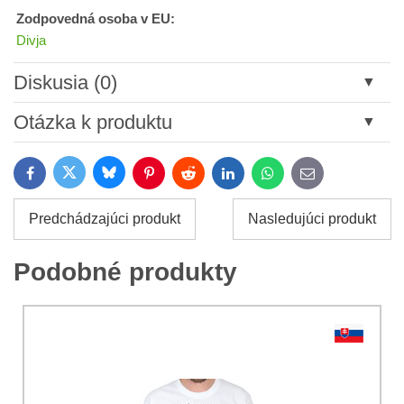
Zodpovedná osoba v EU:
Divja
Diskusia (0)
Nový komentár
Otázka k produktu
Názov:
Bluesky
Twitter
Facebook
Pinterest
Reddit
LinkedIn
WhatsApp
E-
mail
*
Meno:
Predchádzajúci produkt
Nasledujúci produkt
*
Meno:
*
Podobné produkty
Váš e-mail:
*
Komentár:
Vaša otázka k produktu: