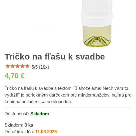
Tričko na fľašu k svadbe
5
/
5
(
18
x)
4,70 €
Tričko na fľašu k svadbe s textom "Blahoželáme! Nech vám to
vydrží!" je perfektným darčekom pre mladomanželov, najmä pre
ženícha pri lúčení sa so slobodou.
Dostupnosť:
Skladom
Skladom:
3
ks
Doručíme dňa:
11.08.2026