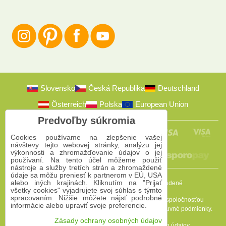
Slovensko
Česká Republika
Deutschland
Österreich
Polska
European Union
Predvoľby súkromia
Cookies používame na zlepšenie vašej
návštevy tejto webovej stránky, analýzu jej
výkonnosti a zhromažďovanie údajov o jej
používaní. Na tento účel môžeme použiť
nástroje a služby tretích strán a zhromaždené
údaje sa môžu preniesť k partnerom v EÚ, USA
alebo iných krajinách. Kliknutím na "Prijať
2009-2026 © Bomba s.r.o.
Všetky práva vyhradené
všetky cookies" vyjadrujete svoj súhlas s týmto
spracovaním. Nižšie môžete nájsť podrobné
Táto stránka je chránená programom reCAPTCHA a spoločnosťou
informácie alebo upraviť svoje preferencie.
Google. Platia
Pravidlá ochrany osobných údajov
a
Zmluvné podmienky
.
Zásady ochrany osobných údajov
Predvoľby súkromia
Zásady ochrany osobných údajov