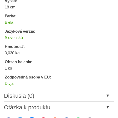
Výška:
18 cm
Farba:
Biela
Jazyková verzia:
Slovenská
Hmotnosť:
0,030 kg
Obsah balenia:
1 ks
Zodpovedná osoba v EU:
Divja
Diskusia (0)
Nový komentár
Otázka k produktu