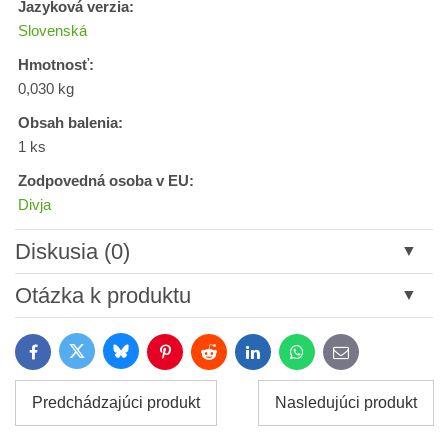
Jazyková verzia:
Slovenská
Hmotnosť:
0,030 kg
Obsah balenia:
1 ks
Zodpovedná osoba v EU:
Divja
Diskusia (0)
Nový komentár
Otázka k produktu
Názov:
Bluesky
Twitter
Facebook
Pinterest
Reddit
LinkedIn
WhatsApp
E-
mail
*
Meno:
Predchádzajúci produkt
Nasledujúci produkt
*
Meno: