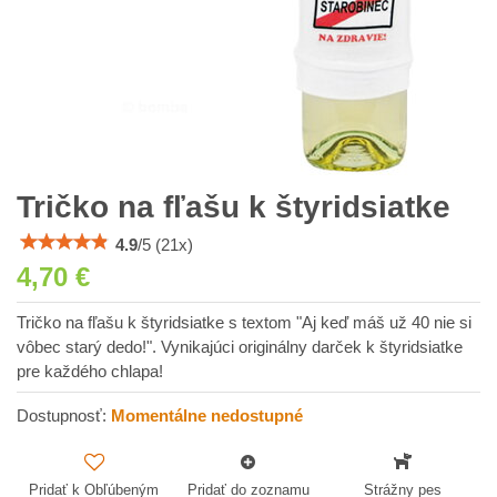
Tričko na fľašu k štyridsiatke
4.9
/
5
(
21
x)
4,70 €
Tričko na fľašu k štyridsiatke s textom "Aj keď máš už 40 nie si
vôbec starý dedo!". Vynikajúci originálny darček k štyridsiatke
pre každého chlapa!
Dostupnosť:
Momentálne nedostupné
Pridať k Obľúbeným
Pridať do zoznamu
Strážny pes