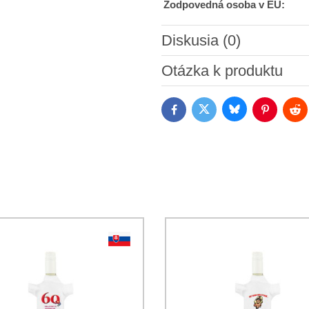
Zodpovedná osoba v EU:
Diskusia (0)
Nový komentár
Otázka k produktu
Bluesky
Twitter
Facebook
Pinterest
Red
Súhlasím so spracovaním os
Oboznámil som sa s podmienk
*
*
(Povinné)
*
(Povinné)