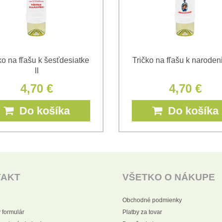
ko na fľašu k šesťdesiatke
Tričko na fľašu k narode
II
4,70 €
4,70 €
Do košíka
Do košíka
TAKT
VŠETKO O NÁKUPE
Obchodné podmienky
 formulár
Platby za tovar