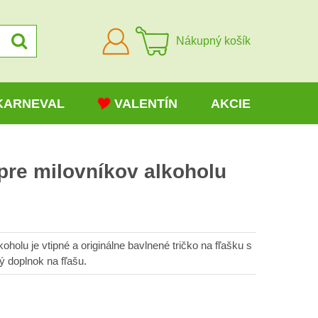
Prihlásiť
Nákupný košík
sa
KARNEVAL
VALENTÍN
AKCIE
 pre milovníkov alkoholu
koholu je vtipné a originálne bavlnené tričko na fľašku s
ý doplnok na fľašu.