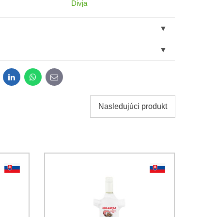
Divja
dit
LinkedIn
WhatsApp
E-
mail
Nasledujúci produkt
obných údajov za účelom odoslania formulára.
ami
Ochrany osobných údajov
spoločnosti Bomba s.r.o.
Odoslať
Odoslať