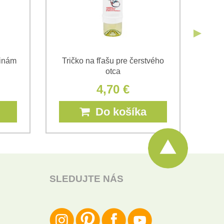
ninám
Tričko na fľašu pre čerstvého
Tr
otca
4,70 €
Do košíka
SLEDUJTE NÁS