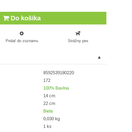
Do košíka
Pridať do zoznamu
Strážny pes
8592539180220
172
100% Bavlna
14 cm
22 cm
Biela
0,030 kg
1 ks