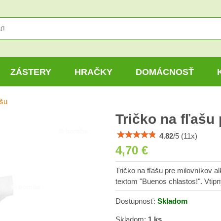
ZÁSTERY
HRAČKY
DOMÁCNOSŤ
ašu
Tričko na fľašu
4.82
/
5
(
11
x)
4,70 €
Tričko na fľašu pre milovníkov al
textom "Buenos chlastos!". Vtipn
Dostupnosť:
Skladom
Skladom:
1
ks