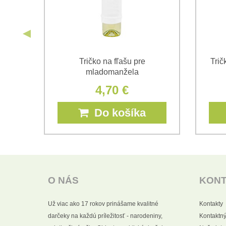
enca
Tričko na fľašu pre
Trič
mladomanžela
4,70 €
Do košíka
O NÁS
KON
Už viac ako 17 rokov prinášame kvalitné
Kontakty
darčeky na každú príležitosť - narodeniny,
Kontaktný