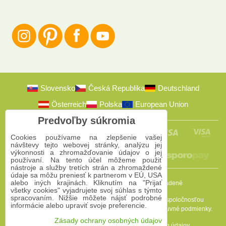
Slovensko
Česká Republika
Deutschland
Österreich
Polska
European Union
Predvoľby súkromia
Cookies používame na zlepšenie vašej
návštevy tejto webovej stránky, analýzu jej
výkonnosti a zhromažďovanie údajov o jej
používaní. Na tento účel môžeme použiť
nástroje a služby tretích strán a zhromaždené
údaje sa môžu preniesť k partnerom v EÚ, USA
alebo iných krajinách. Kliknutím na "Prijať
2009-2026 © Bomba s.r.o.
Všetky práva vyhradené
všetky cookies" vyjadrujete svoj súhlas s týmto
spracovaním. Nižšie môžete nájsť podrobné
Táto stránka je chránená programom reCAPTCHA a spoločnosťou
informácie alebo upraviť svoje preferencie.
Google. Platia
Pravidlá ochrany osobných údajov
a
Zmluvné podmienky
.
Zásady ochrany osobných údajov
Predvoľby súkromia
Zásady ochrany osobných údajov