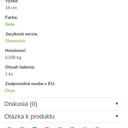
Výška:
18 cm
Farba:
Biela
Jazyková verzia:
Slovenská
Hmotnosť:
0,030 kg
Obsah balenia:
1 ks
Zodpovedná osoba v EU:
Divja
Diskusia (0)
Nový komentár
Otázka k produktu