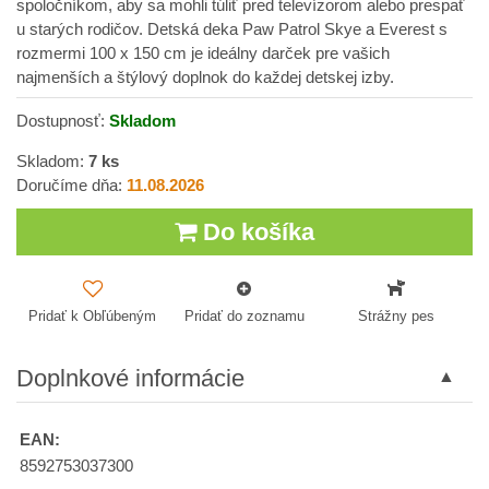
spoločníkom, aby sa mohli túliť pred televízorom alebo prespať
u starých rodičov. Detská deka Paw Patrol Skye a Everest s
rozmermi 100 x 150 cm je ideálny darček pre vašich
najmenších a štýlový doplnok do každej detskej izby.
Dostupnosť:
Skladom
Skladom:
7
ks
Doručíme dňa:
11.08.2026
Do košíka
Pridať k Obľúbeným
Pridať do zoznamu
Strážny pes
Doplnkové informácie
EAN:
8592753037300