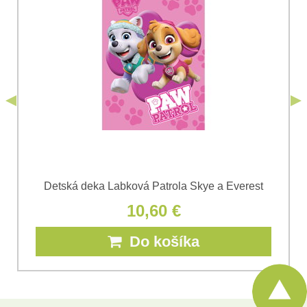
Súhlasím so spracovaním osobných údajov za účelom
odoslania formulára. Oboznámil som sa s
podmienkami
Ochrany osobných údajov
spoločnosti Bomba
*
(Povinné)
*
s.r.o.
Odoslať
*
(Povinné)
Odoslať
Detská deka Labková Patrola Skye a Everest
10,60 €
Do košíka