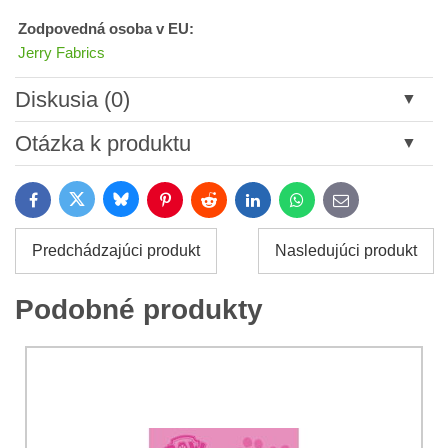
Zodpovedná osoba v EU:
Jerry Fabrics
Diskusia (0)
Nový komentár
Otázka k produktu
Názov:
Bluesky
Twitter
Facebook
Pinterest
Reddit
LinkedIn
WhatsApp
E-
mail
*
Meno:
Predchádzajúci produkt
Nasledujúci produkt
*
Meno:
*
Podobné produkty
Váš e-mail:
*
Komentár:
Vaša otázka k produktu: