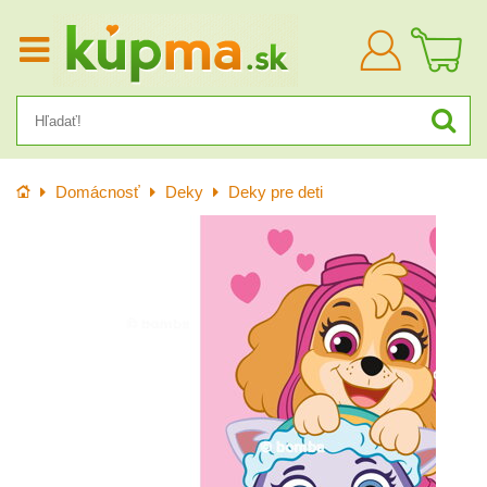
Prihlásiť
sa
Úvod
Domácnosť
Deky
Deky pre deti