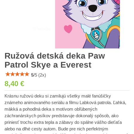
Ružová detská deka Paw
Patrol Skye a Everest
5
/
5
(
2
x)
8,40 €
Krásnu ružovú deku si zamilujú všetky malé fanúšičky
známeho animovaného seriálu a filmu Labková patrola. Ľahká,
mäkká a pohodlná deka s motívom obľúbených
záchranárskych psíkov predstavuje dokonalý spôsob, ako
priniesť trochu extra tepla a zábavy do spálne vášho dieťaťa
alebo na dlhé cesty autom. Bude pre nich perfektným