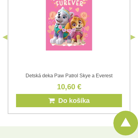
odoslania formulára. Oboznámil som sa s
podmienkami
Ochrany osobných údajov
spoločnosti Bomba
*
(Povinné)
*
s.r.o.
Odoslať
*
(Povinné)
Odoslať
Detská deka Paw Patrol Skye a Everest
10,60 €
Do košíka