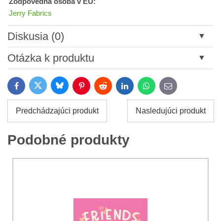
Zodpovedná osoba v EU:
Jerry Fabrics
Diskusia (0)
Nový komentár
Otázka k produktu
Názov:
Bluesky
Twitter
Facebook
Pinterest
Reddit
LinkedIn
WhatsApp
E-
mail
*
Meno:
Predchádzajúci produkt
Nasledujúci produkt
*
Meno:
*
Podobné produkty
Váš e-mail:
*
Komentár:
Vaša otázka k produktu:
Súhlasím so spracovaním osobných údajov za účelom