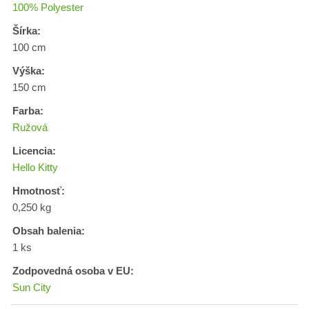
100% Polyester
Šírka:
100 cm
Výška:
150 cm
Farba:
Ružová
Licencia:
Hello Kitty
Hmotnosť:
0,250 kg
Obsah balenia:
1 ks
Zodpovedná osoba v EU:
Sun City