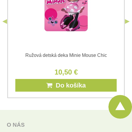
Odoslať
*
(Povinné)
Odoslať
Ružová detská deka Minie Mouse Chic
10,50 €
Do košíka
O NÁS