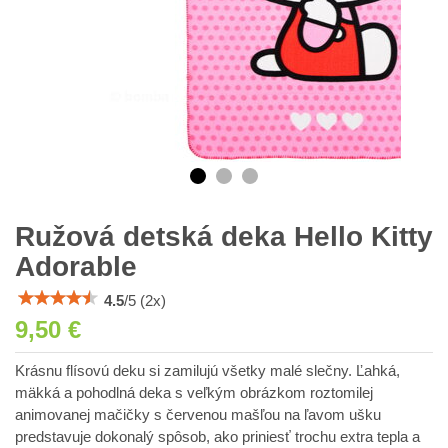
Ružová detská deka Hello Kitty
Adorable
4.5
/
5
(
2
x)
9,50 €
Krásnu flísovú deku si zamilujú všetky malé slečny. Ľahká,
mäkká a pohodlná deka s veľkým obrázkom roztomilej
animovanej mačičky s červenou mašľou na ľavom ušku
predstavuje dokonalý spôsob, ako priniesť trochu extra tepla a