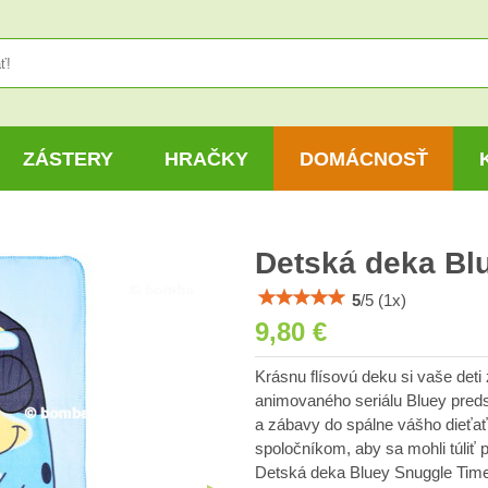
ZÁSTERY
HRAČKY
DOMÁCNOSŤ
Detská deka Bl
5
/
5
(
1
x)
9,80 €
Krásnu flísovú deku si vaše det
animovaného seriálu Bluey predst
a zábavy do spálne vášho dieťať
spoločníkom, aby sa mohli túliť 
Detská deka Bluey Snuggle Time