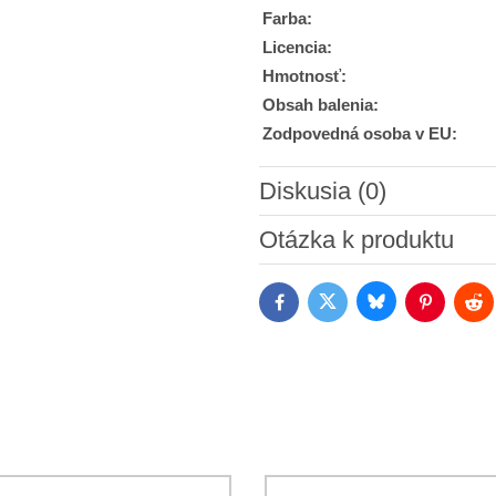
Farba:
Licencia:
Hmotnosť:
Obsah balenia:
Zodpovedná osoba v EU:
Diskusia (0)
Nový komentár
Otázka k produktu
Bluesky
Twitter
Facebook
Pinterest
Red
Súhlasím so spracovaním os
Oboznámil som sa s podmienk