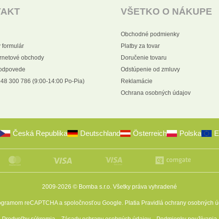
TAKT
VŠETKO O NÁKUPE
Obchodné podmienky
 formulár
Platby za tovar
ernetové obchody
Doručenie tovaru
 odpovede
Odstúpenie od zmluvy
48 300 786 (9:00-14:00 Po-Pia)
Reklamácie
Ochrana osobných údajov
Česká Republika
Deutschland
Österreich
Polska
E
2009-2026 © Bomba s.r.o.
Všetky práva vyhradené
programom reCAPTCHA a spoločnosťou Google. Platia
Pravidlá ochrany osobných ú
Predvoľby súkromia
Zásady ochrany osobných údajov
Podmienky používania