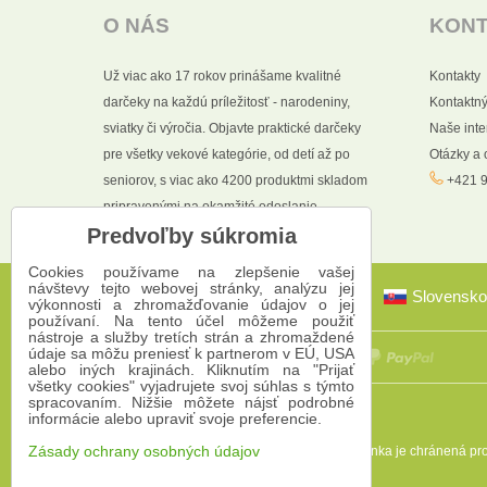
O NÁS
KON
Už viac ako 17 rokov prinášame kvalitné
Kontakty
darčeky na každú príležitosť - narodeniny,
Kontaktný
sviatky či výročia. Objavte praktické darčeky
Naše int
pre všetky vekové kategórie, od detí až po
Otázky a
seniorov, s viac ako 4200 produktmi skladom
+421 9
pripravenými na okamžité odoslanie.
Predvoľby súkromia
Cookies používame na zlepšenie vašej
návštevy tejto webovej stránky, analýzu jej
Slovensko
výkonnosti a zhromažďovanie údajov o jej
používaní. Na tento účel môžeme použiť
nástroje a služby tretích strán a zhromaždené
údaje sa môžu preniesť k partnerom v EÚ, USA
alebo iných krajinách. Kliknutím na "Prijať
všetky cookies" vyjadrujete svoj súhlas s týmto
spracovaním. Nižšie môžete nájsť podrobné
informácie alebo upraviť svoje preferencie.
Táto stránka je chránená 
Zásady ochrany osobných údajov