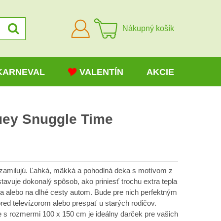
Prihlásiť
Nákupný košík
sa
KARNEVAL
VALENTÍN
AKCIE
uey Snuggle Time
i zamilujú. Ľahká, mäkká a pohodlná deka s motívom z
avuje dokonalý spôsob, ako priniesť trochu extra tepla
a alebo na dlhé cesty autom. Bude pre nich perfektným
pred televízorom alebo prespať u starých rodičov.
 s rozmermi 100 x 150 cm je ideálny darček pre vašich