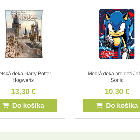
*
*
(Povinné)
*
(Povinné)
tská deka Harry Potter
Modrá deka pre deti Je
Hogwarts
Sonic
13,30 €
10,30 €
Do košíka
Do košíka