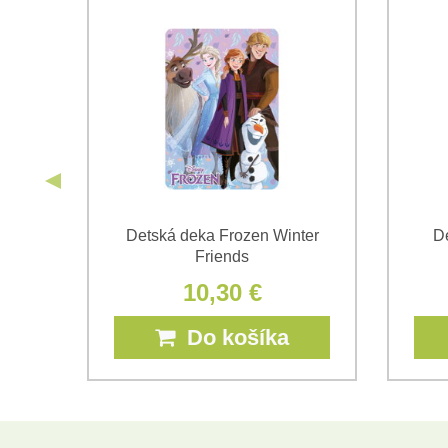
rie
Detská deka Frozen Winter
De
Friends
10,30 €
Do košíka