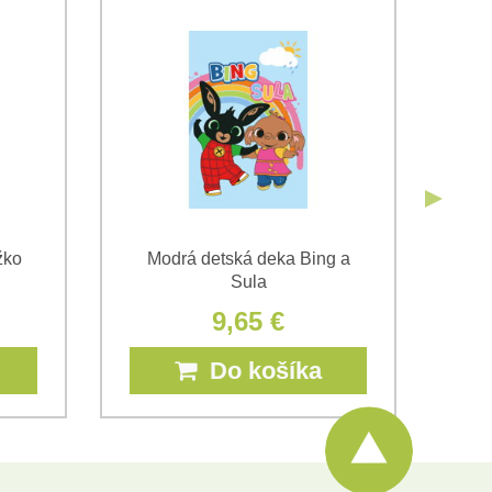
Odoslať
Odoslať
žko
Modrá detská deka Bing a
Sula
9,65 €
Do košíka