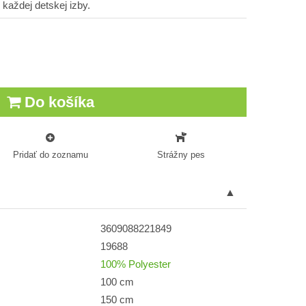
každej detskej izby.
Do košíka
Pridať do zoznamu
Strážny pes
3609088221849
19688
100% Polyester
100 cm
150 cm