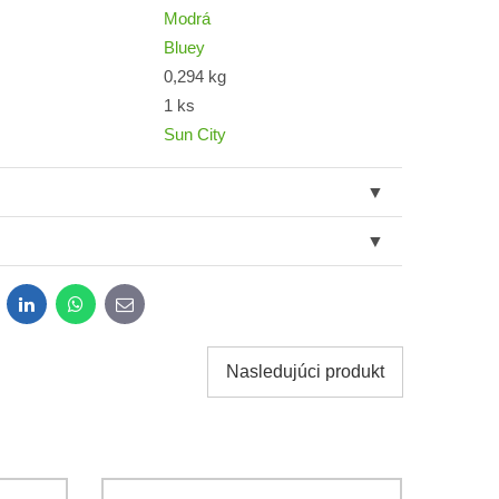
Modrá
Bluey
0,294 kg
1 ks
Sun City
dit
LinkedIn
WhatsApp
E-
mail
Nasledujúci produkt
obných údajov za účelom odoslania formulára.
ami
Ochrany osobných údajov
spoločnosti Bomba s.r.o.