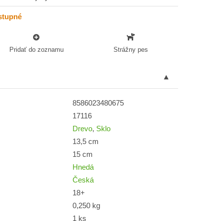
stupné
Pridať do zoznamu
Strážny pes
8586023480675
17116
Drevo
,
Sklo
13,5 cm
15 cm
Hnedá
Česká
18+
0,250 kg
1 ks