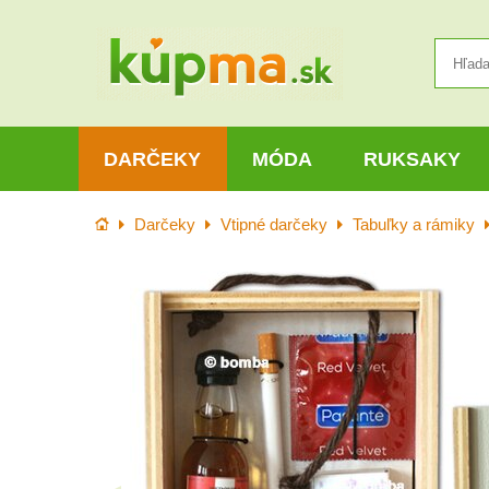
DARČEKY
MÓDA
RUKSAKY
Úvod
Darčeky
Vtipné darčeky
Tabuľky a rámiky