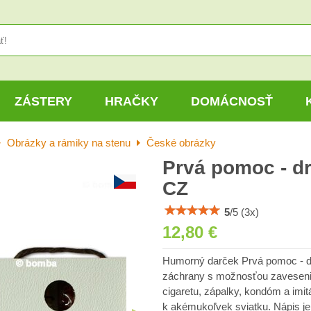
ZÁSTERY
HRAČKY
DOMÁCNOSŤ
Obrázky a rámiky na stenu
České obrázky
Prvá pomoc - d
CZ
5
/
5
(
3
x)
12,80 €
Humorný darček Prvá pomoc - dr
záchrany s možnosťou zavesenia 
cigaretu, zápalky, kondóm a imit
k akémukoľvek sviatku. Nápis j