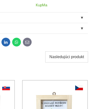
KupMa
dit
LinkedIn
WhatsApp
E-
mail
Nasledujúci produkt
obných údajov za účelom odoslania formulára.
ami
Ochrany osobných údajov
spoločnosti Bomba s.r.o.
Odoslať
Odoslať