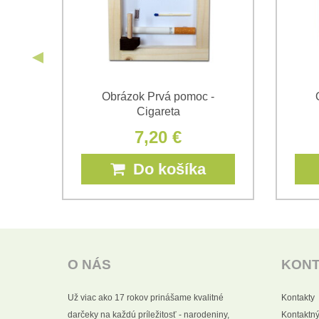
prvý
Obrázok Prvá pomoc -
Cigareta
7,20 €
Do košíka
O NÁS
KON
Už viac ako 17 rokov prinášame kvalitné
Kontakty
darčeky na každú príležitosť - narodeniny,
Kontaktný