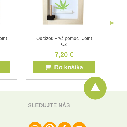
oint
Obrázok Prvá pomoc - Joint
Obr
CZ
7,20 €
Do košíka
SLEDUJTE NÁS