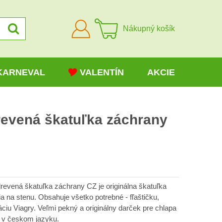
Prihlásiť
Nákupný košík
sa
KARNEVAL
VALENTÍN
AKCIE
revená škatuľka záchrany
evená škatuľka záchrany CZ je originálna škatuľka
na stenu. Obsahuje všetko potrebné - fľaštičku,
áciu Viagry. Veľmi pekný a originálny darček pre chlapa
e v českom jazyku.