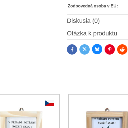
Zodpovedná osoba v EU:
Diskusia (0)
Nový komentár
Otázka k produktu
Bluesky
Twitter
Facebook
Pinterest
Red
Súhlasím so spracovaním os
Oboznámil som sa s podmienk
*
*
(Povinné)
*
(Povinné)