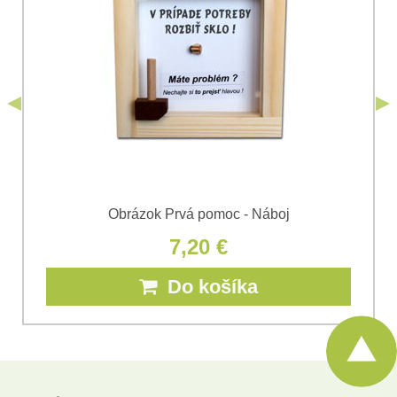
odoslania formulára. Oboznámil som sa s
podmienkami
Ochrany osobných údajov
spoločnosti Bomba
*
(Povinné)
*
s.r.o.
Odoslať
*
(Povinné)
Odoslať
Obrázok Prvá pomoc - Náboj
7,20 €
Do košíka