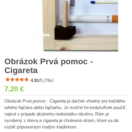
Obrázok Prvá pomoc -
Cigareta
4.91
/
5
(
78
x)
7,20 €
Obrázok Prvá pomoc - Cigareta je darček vhodný pre každého
tuhého fajčiara alebo fajčiarku. Je možné ho kedykoľvek použiť,
najmä v prípade akútneho nedostatku nikotínu. Rám je
vyrobený z dreva a cigareta je chránená sklom, ktoré sa dá
rozbiť pripraveným malým kladivkom.