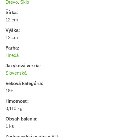
Drevo
,
Sklo
Šírka:
12 cm
Výška:
12 cm
Farba:
Hnedá
Jazyková verzia:
Slovenská
Veková kategória:
18+
Hmotnosť:
0,110 kg
Obsah balenia:
1 ks
Zodpovedná osoba v EU: