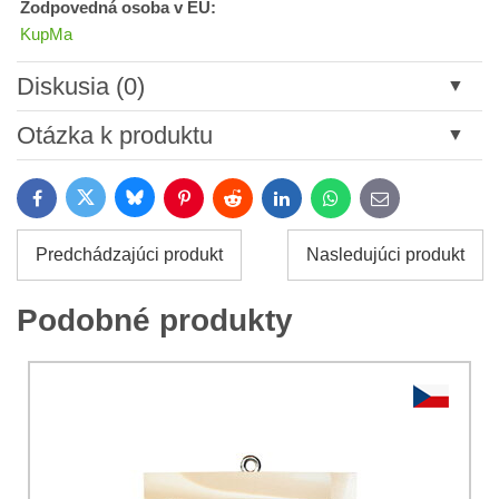
Zodpovedná osoba v EU:
KupMa
Diskusia (0)
Nový komentár
Otázka k produktu
Názov:
Bluesky
Twitter
Facebook
Pinterest
Reddit
LinkedIn
WhatsApp
E-
mail
*
Meno:
Predchádzajúci produkt
Nasledujúci produkt
*
Meno:
*
Podobné produkty
Váš e-mail:
*
Komentár:
Vaša otázka k produktu:
Súhlasím so spracovaním osobných údajov za účelom