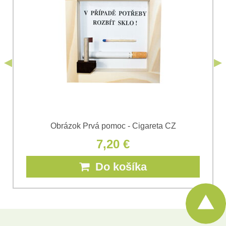
odoslania formulára. Oboznámil som sa s
podmienkami
Ochrany osobných údajov
spoločnosti Bomba
*
(Povinné)
*
s.r.o.
Odoslať
*
(Povinné)
Odoslať
Obrázok Prvá pomoc - Cigareta CZ
7,20 €
Do košíka