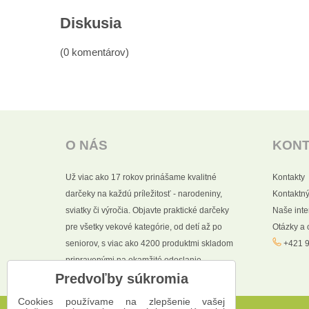
Diskusia
(0 komentárov)
O NÁS
KON
Už viac ako 17 rokov prinášame kvalitné
Kontakty
darčeky na každú príležitosť - narodeniny,
Kontaktný
sviatky či výročia. Objavte praktické darčeky
Naše int
pre všetky vekové kategórie, od detí až po
Otázky a
seniorov, s viac ako 4200 produktmi skladom
+421 9
pripravenými na okamžité odoslanie.
Predvoľby súkromia
Cookies používame na zlepšenie vašej