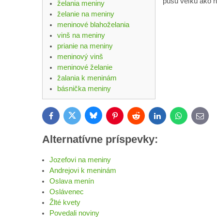
pusu veľkú ako n
želania meniny
želanie na meniny
meninové blahoželania
vinš na meniny
prianie na meniny
meninový vinš
meninové želanie
žalania k meninám
básnička meniny
Bluesky
Twitter
Facebook
Pinterest
Reddit
LinkedIn
WhatsApp
E-
mail
Alternatívne príspevky:
Jozefovi na meniny
Andrejovi k meninám
Oslava menín
Oslávenec
Žlté kvety
Povedali noviny