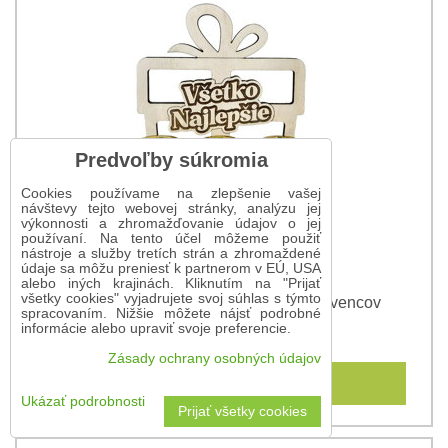
Predvoľby súkromia
Cookies používame na zlepšenie vašej
návštevy tejto webovej stránky, analýzu jej
výkonnosti a zhromažďovanie údajov o jej
používaní. Na tento účel môžeme použiť
nástroje a služby tretích strán a zhromaždené
údaje sa môžu preniesť k partnerom v EÚ, USA
alebo iných krajinách. Kliknutím na "Prijať
všetky cookies" vyjadrujete svoj súhlas s týmto
Darčekový stojan na dobroty pre oslávencov
spracovaním. Nižšie môžete nájsť podrobné
informácie alebo upraviť svoje preferencie.
16 €
Zásady ochrany osobných údajov
Do košíka
Ukázať podrobnosti
Prijať všetky cookies