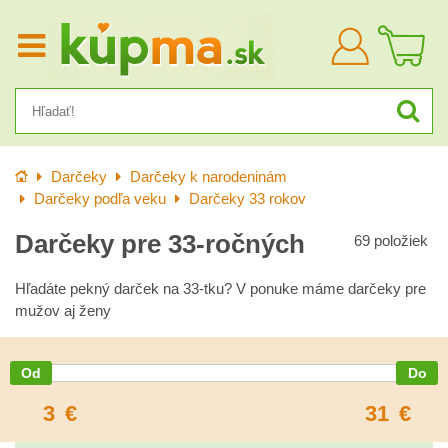
Prihlásiť
sa
Úvod
Darčeky
Darčeky k narodeninám
Darčeky podľa veku
Darčeky 33 rokov
Darčeky pre 33-ročných
69
položiek
Hľadáte pekný darček na 33-tku? V ponuke máme darčeky pre
mužov aj ženy
3
€
31
€