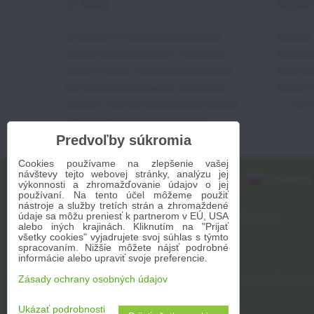
O NÁS
KON
Už viac ako 17 rokov prinášame kvalitné
Kontakty
darčeky na každú príležitosť - narodeniny,
Kontaktný
sviatky či výročia. Objavte praktické darčeky
Naše int
pre všetky vekové kategórie, od detí až po
Otázky a
seniorov, s viac ako 4200 produktmi skladom
+421 9
pripravenými na okamžité odoslanie.
Predvoľby súkromia
Cookies používame na zlepšenie vašej
návštevy tejto webovej stránky, analýzu jej
Slovensko
výkonnosti a zhromažďovanie údajov o jej
používaní. Na tento účel môžeme použiť
nástroje a služby tretích strán a zhromaždené
údaje sa môžu preniesť k partnerom v EÚ, USA
alebo iných krajinách. Kliknutím na "Prijať
všetky cookies" vyjadrujete svoj súhlas s týmto
spracovaním. Nižšie môžete nájsť podrobné
informácie alebo upraviť svoje preferencie.
Táto stránka je chránená 
Zásady ochrany osobných údajov
Ukázať podrobnosti