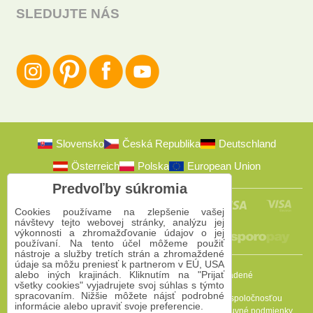
SLEDUJTE NÁS
Slovensko
Česká Republika
Deutschland
Österreich
Polska
European Union
Predvoľby súkromia
Cookies používame na zlepšenie vašej
návštevy tejto webovej stránky, analýzu jej
výkonnosti a zhromažďovanie údajov o jej
používaní. Na tento účel môžeme použiť
nástroje a služby tretích strán a zhromaždené
údaje sa môžu preniesť k partnerom v EÚ, USA
alebo iných krajinách. Kliknutím na "Prijať
2009-2026 © Bomba s.r.o.
Všetky práva vyhradené
všetky cookies" vyjadrujete svoj súhlas s týmto
spracovaním. Nižšie môžete nájsť podrobné
Táto stránka je chránená programom reCAPTCHA a spoločnosťou
informácie alebo upraviť svoje preferencie.
Google. Platia
Pravidlá ochrany osobných údajov
a
Zmluvné podmienky
.