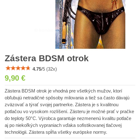
Zástera BDSM otrok
4.75
/
5
(
32
x)
9,90 €
Zástera BDSM otrok je vhodná pre všetkých mužov, ktorí
obľubujú netradičné spôsoby milovania a tiež sa často dávajú
zväzovať a týrať svojej partnerke. Zástera je s kvalitnou
potlačou vo vysokom rozlíšení. Zásteru je možné prať v pračke
do teploty 50°C. Výrobca garantuje nezmenenú kvalitu potlače
aj po niekoľkých vypraniach vďaka sofistikovanej tlačovej
technológii. Zástera spĺňa všetky európske normy.