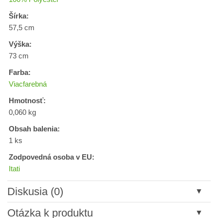
Šírka:
57,5 cm
Výška:
73 cm
Farba:
Viacfarebná
Hmotnosť:
0,060 kg
Obsah balenia:
1 ks
Zodpovedná osoba v EU:
Itati
Diskusia (0)
Nový komentár
Otázka k produktu