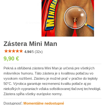
Zástera Mini Man
4.94
/
5
(
32
x)
9,90 €
Pekná a obľúbená zástera Mini Man je určená pre všetkých
milovníkov humoru. Táto zástera je s kvalitnou potlačou vo
vysokom rozlíšení. Zásteru je možné prať v pračke do teploty
50°C. Výrobca garantuje nezmenenú kvalitu potlače aj po
niekoľkých vypraniach vďaka sofistikovanej tlačovej technológii.
Zástera spĺňa všetky európske normy.
Dostupnosť:
Momentálne nedostupné