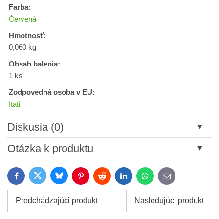
Farba:
Červená
Hmotnosť:
0,060 kg
Obsah balenia:
1 ks
Zodpovedná osoba v EU:
Itati
Diskusia (0)
Nový komentár
Otázka k produktu
Názov:
Bluesky
Twitter
Facebook
Pinterest
Reddit
LinkedIn
WhatsApp
E-
mail
*
Meno:
Predchádzajúci produkt
Nasledujúci produkt
*
Meno: