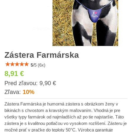
Zástera Farmárska
5
/
5
(
6
x)
8,91 €
s
Pred zľavou:
9,90 €
DPH
Zľava:
10%
Zástera Farmárska je humorná zástera s obrázkom ženy v
bikinách s chvostom a kravským maľovaním. Vhodná je pre
všetky typy farmárok od najmladších až po tie najstaršie. Táto
zástera je s kvalitnou potlačou vo vysokom rozlíšení. Zásteru je
možné prať v pračke do teploty 50°C. Výrobca garantuje