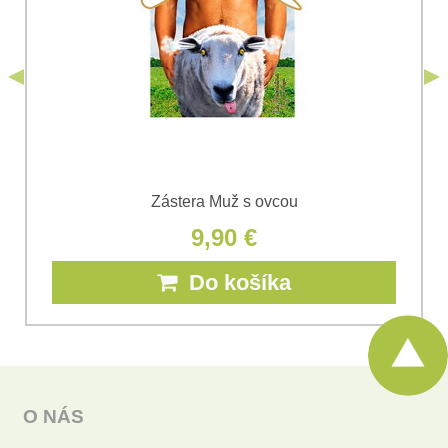
*
s.r.o.
Odoslať
*
(Povinné)
Odoslať
Zástera Muž s ovcou
9,90 €
Do košíka
O NÁS