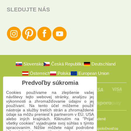
SLEDUJTE NÁS
Slovensko
Česká Republika
Deutschland
Österreich
Polska
European Union
Predvoľby súkromia
Cookies používame na zlepšenie vašej
návštevy tejto webovej stránky, analýzu jej
výkonnosti a zhromažďovanie údajov o jej
používaní. Na tento účel môžeme použiť
nástroje a služby tretích strán a zhromaždené
údaje sa môžu preniesť k partnerom v EÚ, USA
alebo iných krajinách. Kliknutím na "Prijať
2009-2026 © Bomba s.r.o.
Všetky práva vyhradené
všetky cookies" vyjadrujete svoj súhlas s týmto
spracovaním. Nižšie môžete nájsť podrobné
Táto stránka je chránená programom reCAPTCHA a spoločnosťou