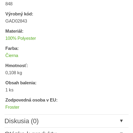
848
Výrobný kód:
GAD02843
Materiál:
100% Polyester
Farba:
Čierna
Hmotnosť:
0,108 kg
Obsah balenia:
1 ks
Zodpovedná osoba v EU:
Froster
Diskusia (0)
Nový komentár