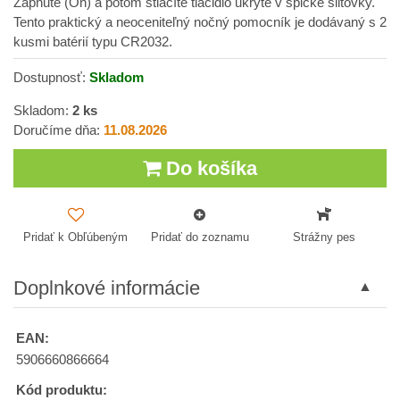
Zapnuté (On) a potom stlačíte tlačidlo ukryté v špičke šiltovky.
Tento praktický a neoceniteľný nočný pomocník je dodávaný s 2
kusmi batérií typu CR2032.
Dostupnosť:
Skladom
Skladom:
2
ks
Doručíme dňa:
11.08.2026
Do košíka
Pridať k Obľúbeným
Pridať do zoznamu
Strážny pes
Doplnkové informácie
EAN:
5906660866664
Kód produktu: