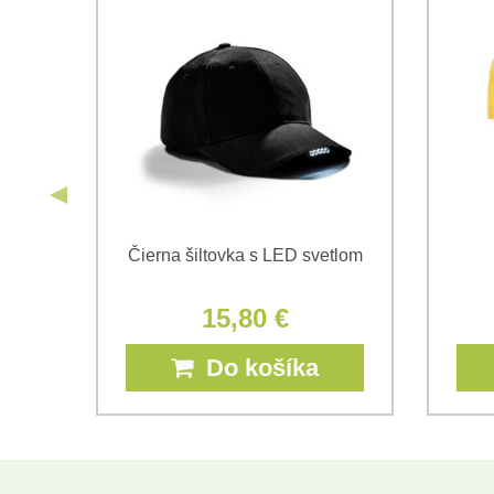
ch
Čierna šiltovka s LED svetlom
á
15,80 €
Do košíka