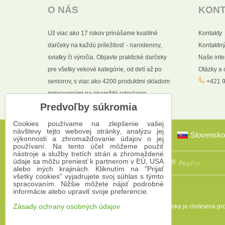
O NÁS
KON
Už viac ako 17 rokov prinášame kvalitné
Kontakty
darčeky na každú príležitosť - narodeniny,
Kontaktný
sviatky či výročia. Objavte praktické darčeky
Naše int
pre všetky vekové kategórie, od detí až po
Otázky a
seniorov, s viac ako 4200 produktmi skladom
+421 9
pripravenými na okamžité odoslanie.
Predvoľby súkromia
Cookies používame na zlepšenie vašej
návštevy tejto webovej stránky, analýzu jej
Slovensko
výkonnosti a zhromažďovanie údajov o jej
používaní. Na tento účel môžeme použiť
nástroje a služby tretích strán a zhromaždené
údaje sa môžu preniesť k partnerom v EÚ, USA
alebo iných krajinách. Kliknutím na "Prijať
všetky cookies" vyjadrujete svoj súhlas s týmto
spracovaním. Nižšie môžete nájsť podrobné
informácie alebo upraviť svoje preferencie.
Táto stránka je chránená 
Zásady ochrany osobných údajov