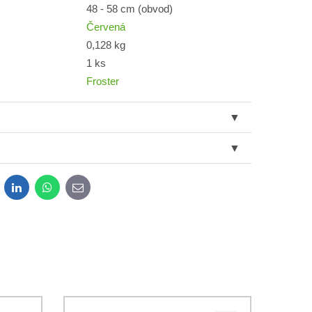
48 - 58 cm (obvod)
Červená
0,128 kg
1 ks
Froster
dit
LinkedIn
WhatsApp
E-
mail
obných údajov za účelom odoslania formulára.
ami
Ochrany osobných údajov
spoločnosti Bomba s.r.o.