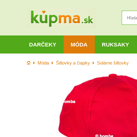
DARČEKY
MÓDA
RUKSAKY
Úvod
Móda
Šiltovky a čiapky
Solárne šiltovky