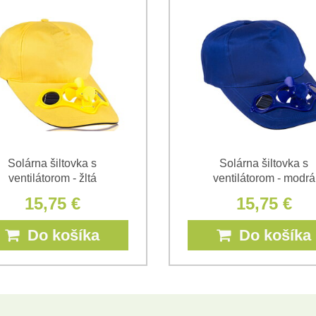
*
*
(Povinné)
*
(Povinné)
Solárna šiltovka s
Solárna šiltovka s
ventilátorom - žltá
ventilátorom - modrá
15,75 €
15,75 €
Do košíka
Do košíka