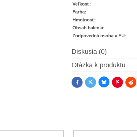
Veľkosť:
Farba:
Hmotnosť:
Obsah balenia:
Zodpovedná osoba v EU:
Diskusia (0)
Nový komentár
Otázka k produktu
Bluesky
Twitter
Facebook
Pinterest
Red
Súhlasím so spracovaním os
Oboznámil som sa s podmienk