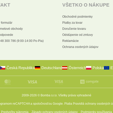
TAKT
VŠETKO O NÁKUPE
Obchodné podmienky
 formulár
Platby za tovar
ernetové obchody
Doručenie tovaru
 odpovede
Odstúpenie od zmluvy
48 300 786 (9:00-14:00 Po-Pia)
Reklamácie
Ochrana osobných údajov
Česká Republika
Deutschland
Österreich
Polska
E
2009-2026 © Bomba s.r.o.
Všetky práva vyhradené
programom reCAPTCHA a spoločnosťou Google. Platia
Pravidlá ochrany osobných ú
Predvoľby súkromia
Zásady ochrany osobných údajov
Podmienky používania