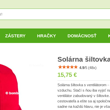
ZÁSTERY
HRAČKY
DOMÁCNOSŤ
Solárna šiltovk
4.9
/
5
(
48
x)
15,75 €
Solárna šiltovka s ventilátorom 
vzduchu. Stačí s ňou iba vyjsť n
ventilátor zabudovaný v šiltovke.
cestovateľa a ešte sa aj spoločne
sadne na každú hlavu, nie je vša