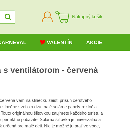
Prihlásiť
Nákupný košík
sa
KARNEVAL
VALENTÍN
AKCIE
a s ventilátorom - červená
- červená vám na slniečku zaistí prísun čerstvého
a slnečné svetlo a dva malé solárne panely roztočia
 Touto originálnou šiltovkou zaujmete každého turistu a
 perfektne pobavíte. Solárna šiltovka je univerzálna a
k určená pre malé deti. Nie je možné ju prať vo vode,