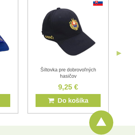
Odoslať
Odoslať
Šiltovka pre dobrovoľných
hasičov
9,25 €
Do košíka