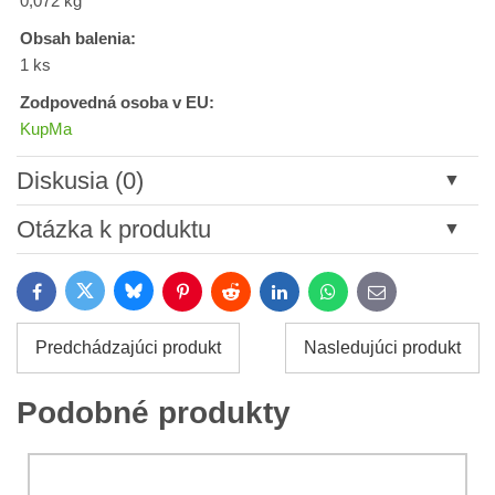
0,072 kg
Obsah balenia:
1 ks
Zodpovedná osoba v EU:
KupMa
Diskusia (0)
Nový komentár
Otázka k produktu
Názov:
Bluesky
Twitter
Facebook
Pinterest
Reddit
LinkedIn
WhatsApp
E-
mail
*
Meno:
Predchádzajúci produkt
Nasledujúci produkt
*
Meno:
*
Podobné produkty
Váš e-mail:
*
Komentár:
Vaša otázka k produktu: