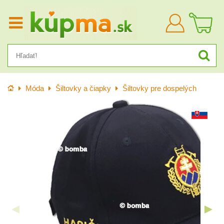
Prihlásiť
sa
Úvod
Móda
Šiltovky a čiapky
Šiltovky pre dospelých