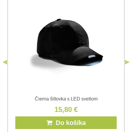
Súhlasím so spracovaním osobných údajov za účelom
odoslania formulára. Oboznámil som sa s
podmienkami
Ochrany osobných údajov
spoločnosti Bomba
*
(Povinné)
*
s.r.o.
Odoslať
*
(Povinné)
Odoslať
Čierna šiltovka s LED svetlom
15,80 €
Do košíka