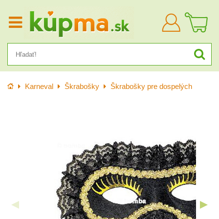
Prihlásiť
sa
Úvod
Karneval
Škrabošky
Škrabošky pre dospelých