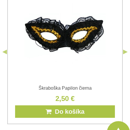
Súhlasím so spracovaním osobných údajov za účelom
odoslania formulára. Oboznámil som sa s
podmienkami
Ochrany osobných údajov
spoločnosti Bomba
*
(Povinné)
*
s.r.o.
Odoslať
*
(Povinné)
Odoslať
Škraboška Papilon čierna
2,50 €
Do košíka