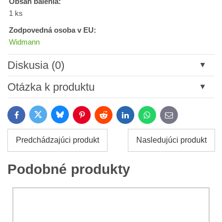
Obsah balenia:
1 ks
Zodpovedná osoba v EU:
Widmann
Diskusia (0)
Nový komentár
Otázka k produktu
Názov:
Bluesky
Twitter
Facebook
Pinterest
Reddit
LinkedIn
WhatsApp
E-
mail
*
Meno:
Predchádzajúci produkt
Nasledujúci produkt
*
Meno:
*
Podobné produkty
Váš e-mail:
*
Komentár:
Vaša otázka k produktu: