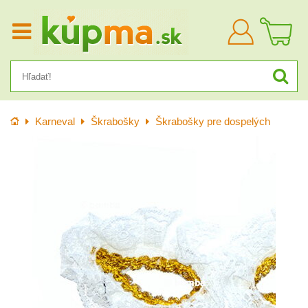
Prihlásiť
sa
Úvod
Karneval
Škrabošky
Škrabošky pre dospelých