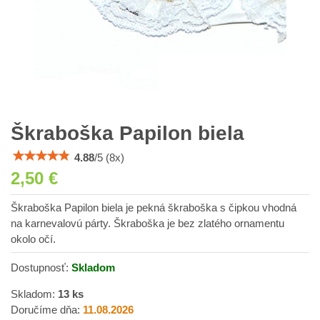
Škraboška Papilon biela
4.88
/
5
(
8
x)
2,50 €
Škraboška Papilon biela je pekná škraboška s čipkou vhodná
na karnevalovú párty. Škraboška je bez zlatého ornamentu
okolo očí.
Dostupnosť:
Skladom
Skladom:
13
ks
Doručíme dňa:
11.08.2026