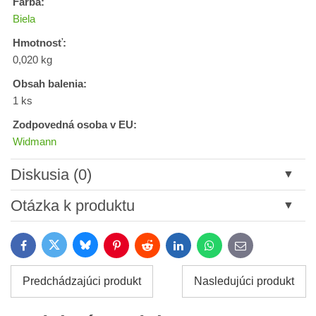
Farba:
Biela
Hmotnosť:
0,020 kg
Obsah balenia:
1 ks
Zodpovedná osoba v EU:
Widmann
Diskusia (0)
Nový komentár
Otázka k produktu
Názov:
Bluesky
Twitter
Facebook
Pinterest
Reddit
LinkedIn
WhatsApp
E-
mail
*
Meno:
Predchádzajúci produkt
Nasledujúci produkt
*
Meno: