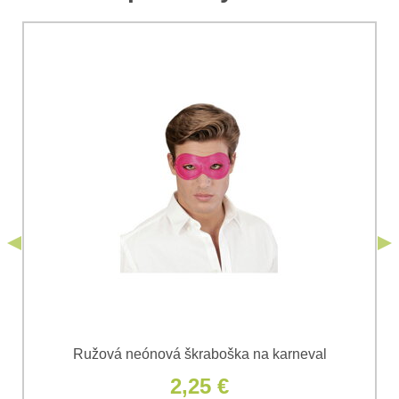
*
Komentár:
Vaša otázka k produktu:
Súhlasím so spracovaním osobných údajov za účelom
odoslania formulára. Oboznámil som sa s
podmienkami
Ochrany osobných údajov
spoločnosti Bomba
*
(Povinné)
*
s.r.o.
Odoslať
*
(Povinné)
Odoslať
Ružová neónová škraboška na karneval
2,25 €