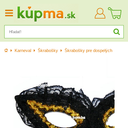
Prihlásiť
sa
Úvod
Karneval
Škrabošky
Škrabošky pre dospelých