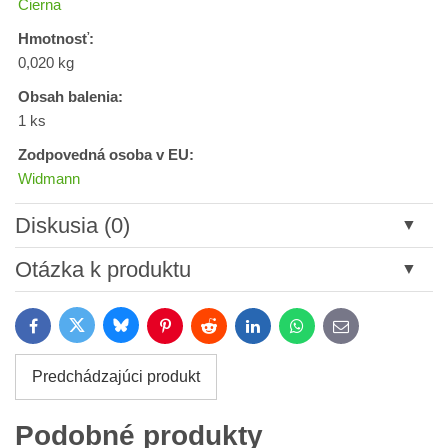
Čierna
Hmotnosť:
0,020 kg
Obsah balenia:
1 ks
Zodpovedná osoba v EU:
Widmann
Diskusia (0)
Nový komentár
Otázka k produktu
Názov:
Bluesky
Twitter
Facebook
Pinterest
Reddit
LinkedIn
WhatsApp
E-
mail
*
Meno:
Predchádzajúci produkt
*
Meno:
*
Podobné produkty
Váš e-mail: