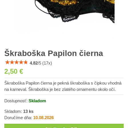
Škraboška Papilon čierna
4.82
/
5
(
17
x)
2,50 €
Škraboška Papilon čierna je pekná škraboška s čipkou vhodná
na karneval. Škraboška je bez zlatého ornamentu okolo očí.
Dostupnosť:
Skladom
Skladom:
13
ks
Doručíme dňa:
10.08.2026