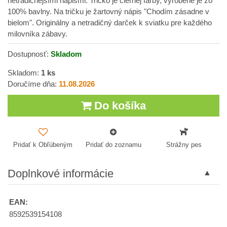
netradičnejšími nápismi. Tričko je čiernej farby, vyrobené je zo
100% bavlny. Na tričku je žartovný nápis "Chodím zásadne v
bielom". Originálny a netradičný darček k sviatku pre každého
milovníka zábavy.
Dostupnosť:
Skladom
Skladom:
1
ks
Doručíme dňa:
11.08.2026
Do košíka
Pridať k Obľúbeným
Pridať do zoznamu
Strážny pes
Doplnkové informácie
EAN:
8592539154108