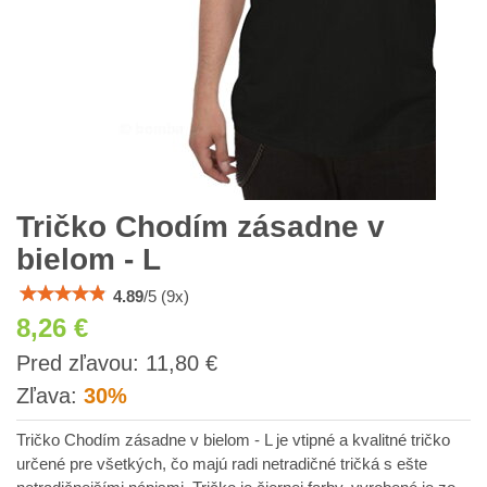
Tričko Chodím zásadne v
bielom - L
4.89
/
5
(
9
x)
8,26 €
s
Pred zľavou:
11,80 €
DPH
Zľava:
30%
Tričko Chodím zásadne v bielom - L je vtipné a kvalitné tričko
určené pre všetkých, čo majú radi netradičné tričká s ešte