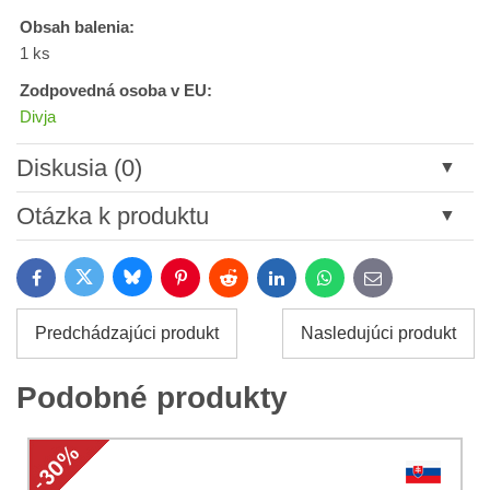
Obsah balenia:
1 ks
Zodpovedná osoba v EU:
Divja
Diskusia (0)
Nový komentár
Otázka k produktu
Názov:
Bluesky
Twitter
Facebook
Pinterest
Reddit
LinkedIn
WhatsApp
E-
mail
*
Meno:
Predchádzajúci produkt
Nasledujúci produkt
*
Meno:
*
Podobné produkty
Váš e-mail:
*
Komentár:
Vaša otázka k produktu: