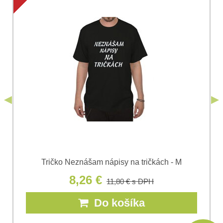
Súhlasím so spracovaním osobných údajov za účelom
odoslania formulára. Oboznámil som sa s
podmienkami
Ochrany osobných údajov
spoločnosti Bomba
*
(Povinné)
*
s.r.o.
Odoslať
*
(Povinné)
Odoslať
Tričko Neznášam nápisy na tričkách - M
8,26 €
11,80 €
s DPH
Do košíka