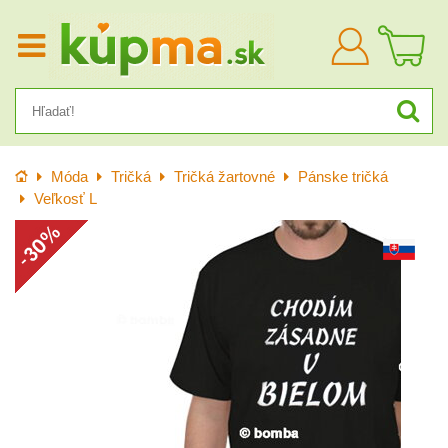
Prihlásiť
sa
Úvod
Móda
Tričká
Tričká žartovné
Pánske tričká
Veľkosť L