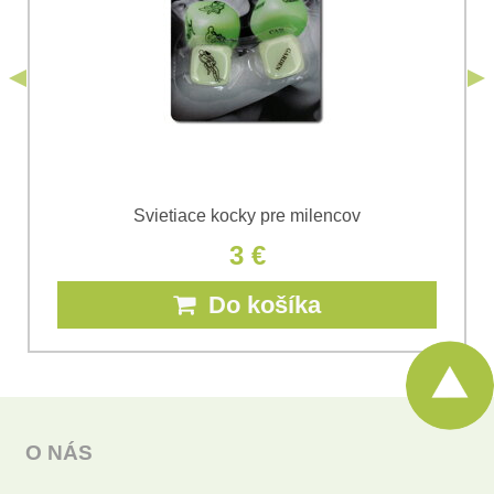
*
s.r.o.
Odoslať
*
(Povinné)
Odoslať
Svietiace kocky pre milencov
3 €
Do košíka
O NÁS