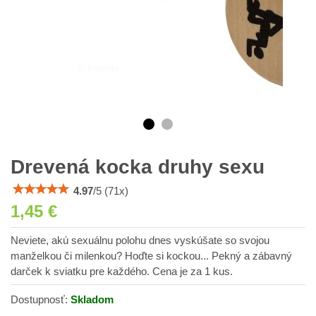
Drevená kocka druhy sexu
4.97
/
5
(
71
x)
1,45 €
Neviete, akú sexuálnu polohu dnes vyskúšate so svojou
manželkou či milenkou? Hoďte si kockou... Pekný a zábavný
darček k sviatku pre každého. Cena je za 1 kus.
Dostupnosť:
Skladom