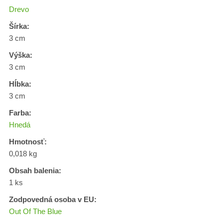
Drevo
Šírka:
3 cm
Výška:
3 cm
Hĺbka:
3 cm
Farba:
Hnedá
Hmotnosť:
0,018 kg
Obsah balenia:
1 ks
Zodpovedná osoba v EU:
Out Of The Blue