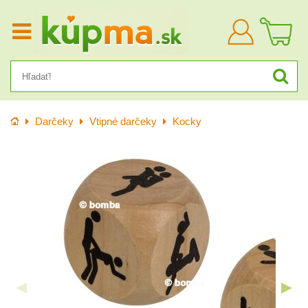
Prihlásiť
sa
Úvod
Darčeky
Vtipné darčeky
Kocky