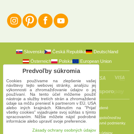
Slovensko
Česká Republika
Deutschland
Österreich
Polska
European Union
Predvoľby súkromia
Cookies používame na zlepšenie vašej
návštevy tejto webovej stránky, analýzu jej
výkonnosti a zhromažďovanie údajov o jej
používaní. Na tento účel môžeme použiť
nástroje a služby tretích strán a zhromaždené
údaje sa môžu preniesť k partnerom v EÚ, USA
alebo iných krajinách. Kliknutím na "Prijať
2009-2026 © Bomba s.r.o.
Všetky práva vyhradené
všetky cookies" vyjadrujete svoj súhlas s týmto
spracovaním. Nižšie môžete nájsť podrobné
Táto stránka je chránená programom reCAPTCHA a spoločnosťou
informácie alebo upraviť svoje preferencie.
Google. Platia
Pravidlá ochrany osobných údajov
a
Zmluvné podmienky
.
Zásady ochrany osobných údajov
Predvoľby súkromia
Zásady ochrany osobných údajov