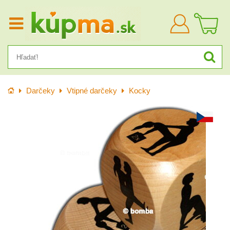
Prihlásiť
sa
Úvod
Darčeky
Vtipné darčeky
Kocky