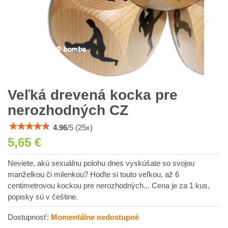
Veľká drevená kocka pre
nerozhodných CZ
4.96
/
5
(
25
x)
5,65 €
Neviete, akú sexuálnu polohu dnes vyskúšate so svojou
manželkou či milenkou? Hoďte si touto veľkou, až 6
centimetrovou kockou pre nerozhodných... Cena je za 1 kus,
popisky sú v češtine.
Dostupnosť:
Momentálne nedostupné