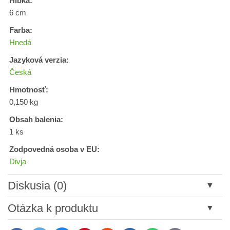
Hĺbka:
6 cm
Farba:
Hnedá
Jazyková verzia:
Česká
Hmotnosť:
0,150 kg
Obsah balenia:
1 ks
Zodpovedná osoba v EU:
Divja
Diskusia (0)
Nový komentár
Otázka k produktu