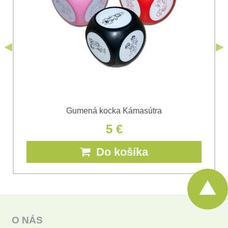
podmienkami
Ochrany osobných údajov
spoločnosti Bomba
*
(Povinné)
*
s.r.o.
Odoslať
*
(Povinné)
Odoslať
Gumená kocka Kámasútra
5 €
Do košíka
O NÁS