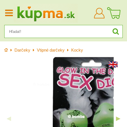
Prihlásiť
sa
Úvod
Darčeky
Vtipné darčeky
Kocky