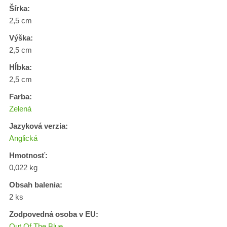
Šírka:
2,5 cm
Výška:
2,5 cm
Hĺbka:
2,5 cm
Farba:
Zelená
Jazyková verzia:
Anglická
Hmotnosť:
0,022 kg
Obsah balenia:
2 ks
Zodpovedná osoba v EU:
Out Of The Blue