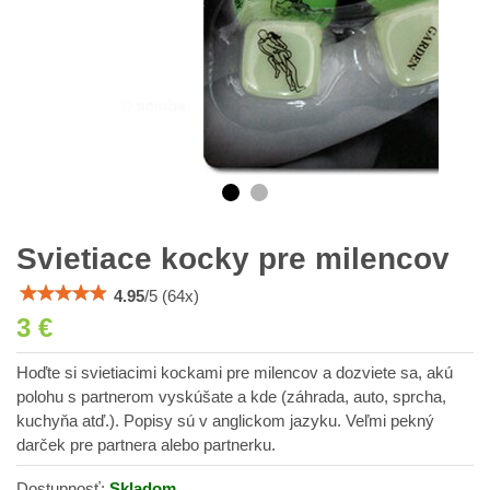
Svietiace kocky pre milencov
4.95
/
5
(
64
x)
3 €
Hoďte si svietiacimi kockami pre milencov a dozviete sa, akú
polohu s partnerom vyskúšate a kde (záhrada, auto, sprcha,
kuchyňa atď.). Popisy sú v anglickom jazyku. Veľmi pekný
darček pre partnera alebo partnerku.
Dostupnosť:
Skladom