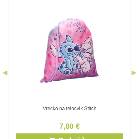
Vaša otázka k produktu:
Súhlasím so spracovaním osobných údajov za účelom
odoslania formulára. Oboznámil som sa s
podmienkami
Ochrany osobných údajov
spoločnosti Bomba
*
(Povinné)
*
s.r.o.
Odoslať
*
(Povinné)
Odoslať
Vrecko na telocvik Stitch
7,80 €