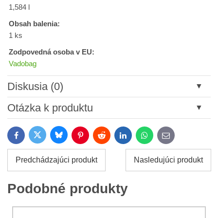
1,584 l
Obsah balenia:
1 ks
Zodpovedná osoba v EU:
Vadobag
Diskusia (0)
Nový komentár
Otázka k produktu
Názov:
Bluesky
Twitter
Facebook
Pinterest
Reddit
LinkedIn
WhatsApp
E-
mail
*
Meno:
Predchádzajúci produkt
Nasledujúci produkt
*
Meno:
*
Podobné produkty
Váš e-mail:
*
Komentár: