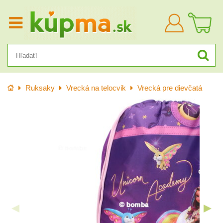
Prihlásiť
sa
Úvod
Ruksaky
Vrecká na telocvik
Vrecká pre dievčatá