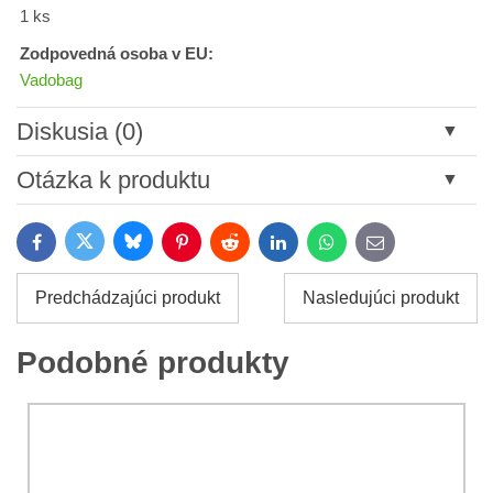
1 ks
Zodpovedná osoba v EU:
Vadobag
Diskusia (0)
Nový komentár
Otázka k produktu
Názov:
Bluesky
Twitter
Facebook
Pinterest
Reddit
LinkedIn
WhatsApp
E-
mail
*
Meno:
Predchádzajúci produkt
Nasledujúci produkt
*
Meno:
*
Podobné produkty
Váš e-mail:
*
Komentár:
Vaša otázka k produktu: