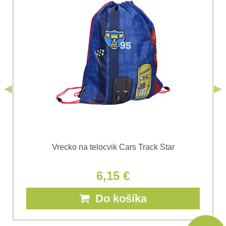
Súhlasím so spracovaním osobných údajov za účelom
odoslania formulára. Oboznámil som sa s
podmienkami
Ochrany osobných údajov
spoločnosti Bomba
*
(Povinné)
*
s.r.o.
Odoslať
*
(Povinné)
Odoslať
Vrecko na telocvik Cars Track Star
6,15 €
Do košíka