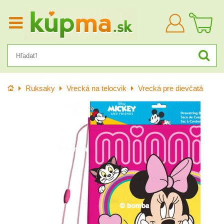
Prihlásiť
sa
Úvod
Ruksaky
Vrecká na telocvik
Vrecká pre dievčatá