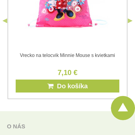
Odoslať
*
(Povinné)
Odoslať
Vrecko na telocvik Minnie Mouse s kvietkami
7,10 €
Do košíka
O NÁS