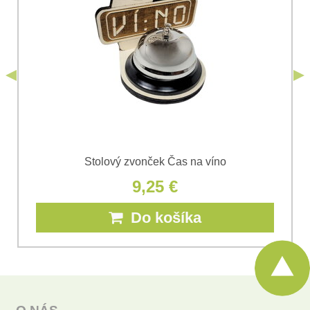
podmienkami
Ochrany osobných údajov
spoločnosti Bomba
*
(Povinné)
*
s.r.o.
Odoslať
*
(Povinné)
Odoslať
Stolový zvonček Čas na víno
9,25 €
Do košíka