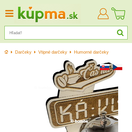
Prihlásiť
sa
Úvod
Darčeky
Vtipné darčeky
Humorné darčeky