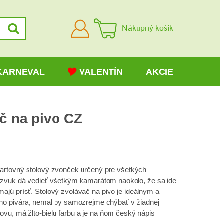
Prihlásiť
Nákupný košík
sa
KARNEVAL
VALENTÍN
AKCIE
č na pivo CZ
žartovný stolový zvonček určený pre všetkých
ý zvuk dá vedieť všetkým kamarátom naokolo, že sa ide
ž majú prísť. Stolový zvolávač na pivo je ideálnym a
o pivára, nemal by samozrejme chýbať v žiadnej
ovu, má žlto-bielu farbu a je na ňom český nápis