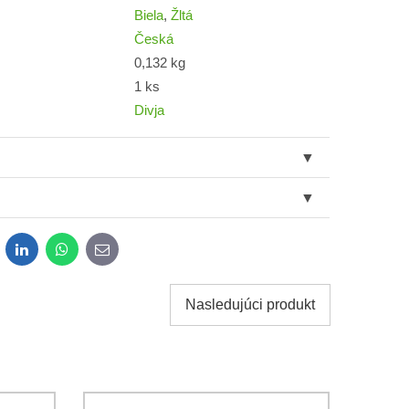
Biela
,
Žltá
Česká
0,132 kg
1 ks
Divja
dit
LinkedIn
WhatsApp
E-
mail
Nasledujúci produkt
obných údajov za účelom odoslania formulára.
ami
Ochrany osobných údajov
spoločnosti Bomba s.r.o.