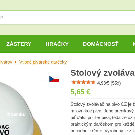
ZÁSTERY
HRAČKY
DOMÁCNOSŤ
ivárov
Vtipné pivárske darčeky
Stolový zvoláva
4.93
/
5
(
55
x)
5,65 €
Stolový zvolávač na pivo CZ je 
milovníkov piva. Jeho prenikav
piť ďalší polliter piva, teda že u
praktickým darčekom pre každéh
poriadnej krčme. Vyrobený je z k