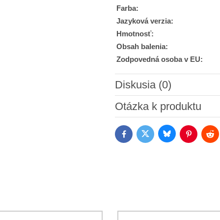
Farba:
Jazyková verzia:
Hmotnosť:
Obsah balenia:
Zodpovedná osoba v EU:
Diskusia (0)
Nový komentár
Otázka k produktu
Bluesky
Twitter
Facebook
Pinterest
Red
Súhlasím so spracovaním os
Oboznámil som sa s podmienk