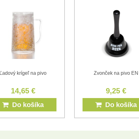
*
*
(Povinné)
*
(Povinné)
Ľadový krígeľ na pivo
Zvonček na pivo EN
14,65 €
9,25 €
Do košíka
Do košíka