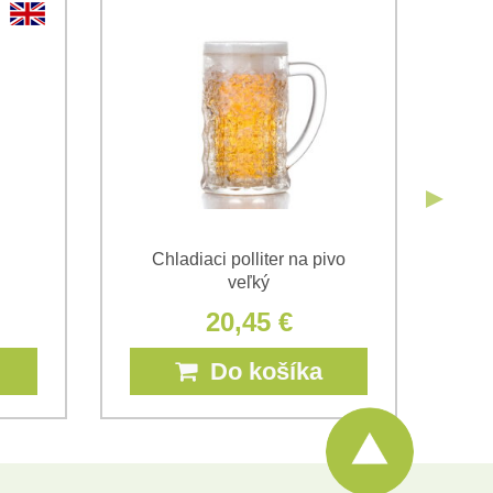
Odoslať
Odoslať
Chladiaci polliter na pivo
veľký
20,45 €
Do košíka