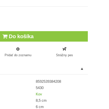
Do košíka
Pridať do zoznamu
Strážny pes
8592539384208
5430
Kov
8,5 cm
6 cm