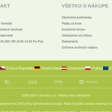
TAKT
VŠETKO O NÁKUPE
Obchodné podmienky
 formulár
Platby za tovar
ernetové obchody
Doručenie tovaru
 odpovede
Odstúpenie od zmluvy
48 300 786 (9:00-14:00 Po-Pia)
Reklamácie
Ochrana osobných údajov
Česká Republika
Deutschland
Österreich
Polska
E
2009-2026 © Bomba s.r.o.
Všetky práva vyhradené
programom reCAPTCHA a spoločnosťou Google. Platia
Pravidlá ochrany osobných ú
Predvoľby súkromia
Zásady ochrany osobných údajov
Podmienky používania