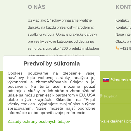
O NÁS
KON
Už viac ako 17 rokov prinášame kvalitné
Kontakty
darčeky na každú príležitosť - narodeniny,
Kontaktný
sviatky či výročia. Objavte praktické darčeky
Naše int
pre všetky vekové kategórie, od detí až po
Otázky a
seniorov, s viac ako 4200 produktmi skladom
+421 9
pripravenými na okamžité odoslanie.
Predvoľby súkromia
Cookies používame na zlepšenie vašej
návštevy tejto webovej stránky, analýzu jej
Slovensko
výkonnosti a zhromažďovanie údajov o jej
používaní. Na tento účel môžeme použiť
nástroje a služby tretích strán a zhromaždené
údaje sa môžu preniesť k partnerom v EÚ, USA
alebo iných krajinách. Kliknutím na "Prijať
všetky cookies" vyjadrujete svoj súhlas s týmto
spracovaním. Nižšie môžete nájsť podrobné
informácie alebo upraviť svoje preferencie.
Táto stránka je chránená 
Zásady ochrany osobných údajov