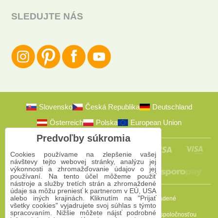
SLEDUJTE NÁS
Slovensko
Česká Republika
Deutschland
Österreich
Polska
European Union
Predvoľby súkromia
Cookies používame na zlepšenie vašej
návštevy tejto webovej stránky, analýzu jej
výkonnosti a zhromažďovanie údajov o jej
používaní. Na tento účel môžeme použiť
nástroje a služby tretích strán a zhromaždené
údaje sa môžu preniesť k partnerom v EÚ, USA
alebo iných krajinách. Kliknutím na "Prijať
2009-2026 © Bomba s.r.o.
Všetky práva vyhradené
všetky cookies" vyjadrujete svoj súhlas s týmto
spracovaním. Nižšie môžete nájsť podrobné
Táto stránka je chránená programom reCAPTCHA a spoločnosťou