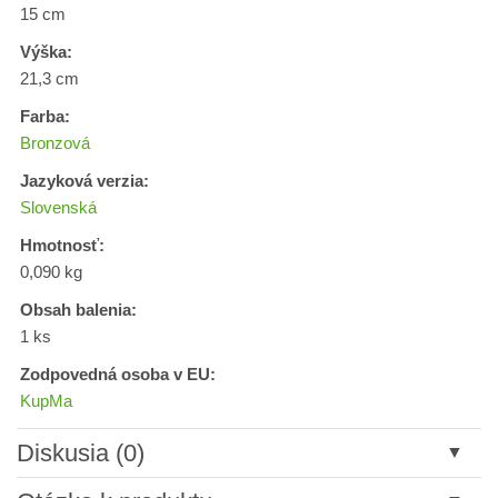
15 cm
Výška:
21,3 cm
Farba:
Bronzová
Jazyková verzia:
Slovenská
Hmotnosť:
0,090 kg
Obsah balenia:
1 ks
Zodpovedná osoba v EU:
KupMa
Diskusia (0)
Nový komentár