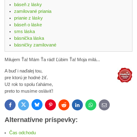
báseň z lásky
zamilované priania
prianie z lásky
báseň o láske
sms láska
básnička láska
básničky zamilované
Milujem Ťa! Mám Ťa rád! Ľúbim Ťa! Moja milá...
A buď i naďalej tou,
pre ktorú je hodné žiť.
Už rok to spolu ťaháme,
preto to musíme osláviť!
Bluesky
Twitter
Facebook
Pinterest
Reddit
LinkedIn
WhatsApp
E-
mail
Alternatívne príspevky:
Čas odchodu