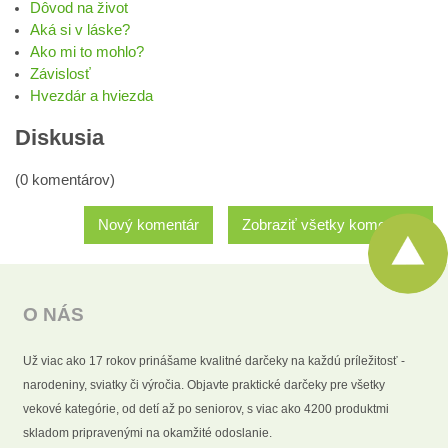
Dôvod na život
Aká si v láske?
Ako mi to mohlo?
Závislosť
Hvezdár a hviezda
Diskusia
(0 komentárov)
Nový komentár
Zobraziť všetky komentáre
O NÁS
Už viac ako 17 rokov prinášame kvalitné darčeky na každú príležitosť -
narodeniny, sviatky či výročia. Objavte praktické darčeky pre všetky
vekové kategórie, od detí až po seniorov, s viac ako 4200 produktmi
skladom pripravenými na okamžité odoslanie.