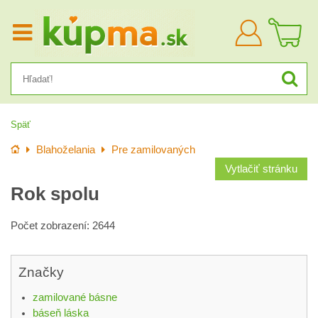
Prihlásiť
sa
Späť
Úvod
Blahoželania
Pre zamilovaných
Vytlačiť stránku
Rok spolu
Počet zobrazení: 2644
Značky
zamilované básne
báseň láska