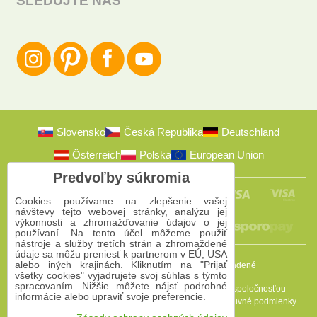
SLEDUJTE NÁS
Slovensko
Česká Republika
Deutschland
Österreich
Polska
European Union
Predvoľby súkromia
Cookies používame na zlepšenie vašej
návštevy tejto webovej stránky, analýzu jej
výkonnosti a zhromažďovanie údajov o jej
používaní. Na tento účel môžeme použiť
nástroje a služby tretích strán a zhromaždené
údaje sa môžu preniesť k partnerom v EÚ, USA
alebo iných krajinách. Kliknutím na "Prijať
2009-2026 © Bomba s.r.o.
Všetky práva vyhradené
všetky cookies" vyjadrujete svoj súhlas s týmto
spracovaním. Nižšie môžete nájsť podrobné
Táto stránka je chránená programom reCAPTCHA a spoločnosťou
informácie alebo upraviť svoje preferencie.
Google. Platia
Pravidlá ochrany osobných údajov
a
Zmluvné podmienky
.