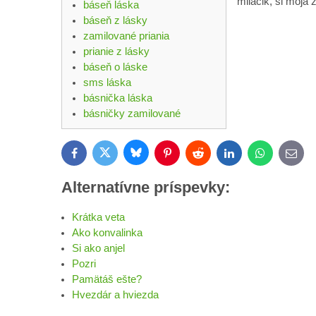
miláčik, si moja 
báseň láska
báseň z lásky
zamilované priania
prianie z lásky
báseň o láske
sms láska
básnička láska
básničky zamilované
Bluesky
Twitter
Facebook
Pinterest
Reddit
LinkedIn
WhatsApp
E-
mail
Alternatívne príspevky:
Krátka veta
Ako konvalinka
Si ako anjel
Pozri
Pamätáš ešte?
Hvezdár a hviezda