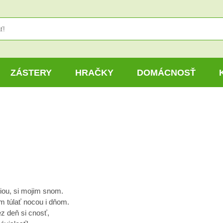
ZÁSTERY
HRAČKY
DOMÁCNOSŤ
ciou, si mojim snom.
 túlať nocou i dňom.
ez deň si cnosť,