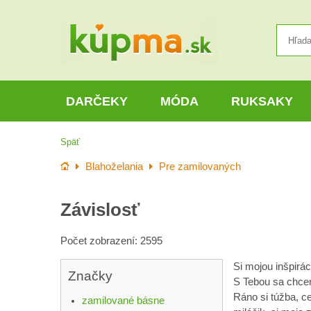
DARČEKY
MÓDA
RUKSAKY
Späť
Úvod
Blahoželania
Pre zamilovaných
Závislosť
Počet zobrazení: 2595
Si mojou inšpirá
Značky
S Tebou sa chcem
Ráno si túžba, c
zamilované básne