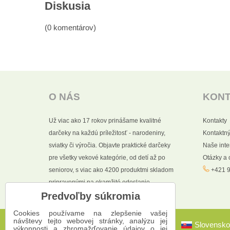
Diskusia
(0 komentárov)
O NÁS
KON
Už viac ako 17 rokov prinášame kvalitné
Kontakty
darčeky na každú príležitosť - narodeniny,
Kontaktný
sviatky či výročia. Objavte praktické darčeky
Naše int
pre všetky vekové kategórie, od detí až po
Otázky a
seniorov, s viac ako 4200 produktmi skladom
+421 9
pripravenými na okamžité odoslanie.
Predvoľby súkromia
Cookies používame na zlepšenie vašej
návštevy tejto webovej stránky, analýzu jej
Slovensko
výkonnosti a zhromažďovanie údajov o jej