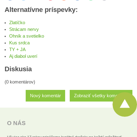
Alternatívne príspevky:
Zlatíčko
Strácam nervy
Ohník a svetielko
Kus srdca
TY + JA
Aj diabol uverí
Diskusia
(0 komentárov)
Nový komentár
Zobraziť všetky komentáre
O NÁS