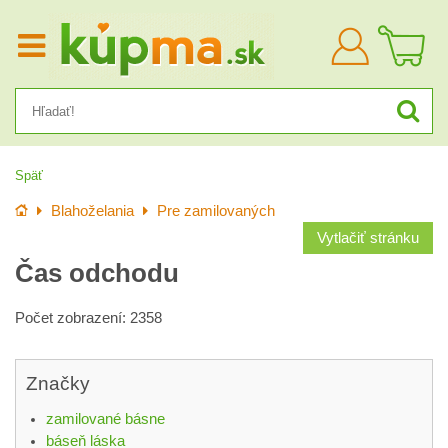
Prihlásiť
sa
Späť
Úvod
Blahoželania
Pre zamilovaných
Vytlačiť stránku
Čas odchodu
Počet zobrazení: 2358
Značky
zamilované básne
báseň láska