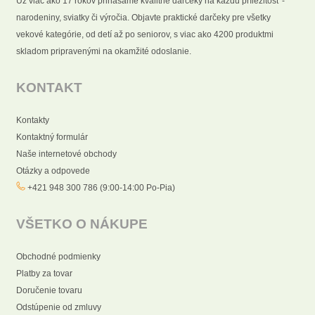
Už viac ako 17 rokov prinášame kvalitné darčeky na každú príležitosť -
narodeniny, sviatky či výročia. Objavte praktické darčeky pre všetky
vekové kategórie, od detí až po seniorov, s viac ako 4200 produktmi
skladom pripravenými na okamžité odoslanie.
KONTAKT
Kontakty
Kontaktný formulár
Naše internetové obchody
Otázky a odpovede
+421 948 300 786 (9:00-14:00 Po-Pia)
VŠETKO O NÁKUPE
Obchodné podmienky
Platby za tovar
Doručenie tovaru
Odstúpenie od zmluvy