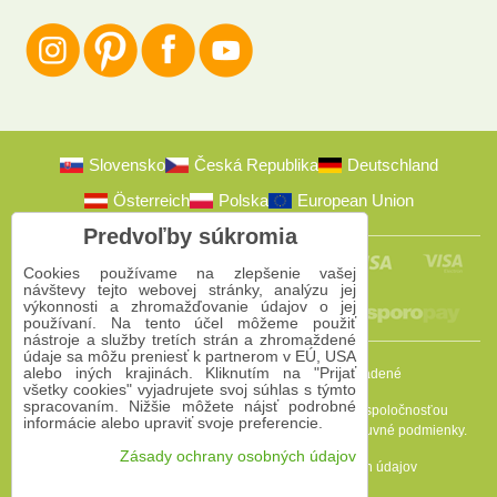
Slovensko
Česká Republika
Deutschland
Österreich
Polska
European Union
Predvoľby súkromia
Cookies používame na zlepšenie vašej
návštevy tejto webovej stránky, analýzu jej
výkonnosti a zhromažďovanie údajov o jej
používaní. Na tento účel môžeme použiť
nástroje a služby tretích strán a zhromaždené
údaje sa môžu preniesť k partnerom v EÚ, USA
alebo iných krajinách. Kliknutím na "Prijať
2009-2026 © Bomba s.r.o.
Všetky práva vyhradené
všetky cookies" vyjadrujete svoj súhlas s týmto
spracovaním. Nižšie môžete nájsť podrobné
Táto stránka je chránená programom reCAPTCHA a spoločnosťou
informácie alebo upraviť svoje preferencie.
Google. Platia
Pravidlá ochrany osobných údajov
a
Zmluvné podmienky
.
Zásady ochrany osobných údajov
Predvoľby súkromia
Zásady ochrany osobných údajov
Podmienky používania