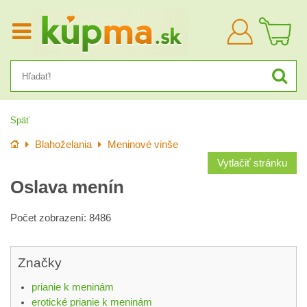
Prihlásiť
sa
Späť
Úvod
Blahoželania
Meninové vinše
Vytlačiť stránku
Oslava menín
Počet zobrazení: 8486
Značky
prianie k meninám
erotické prianie k meninám