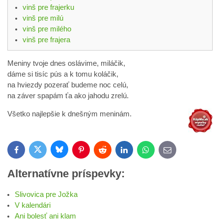
vinš pre frajerku
vinš pre milú
vinš pre milého
vinš pre frajera
Meniny tvoje dnes oslávime, miláčik,
dáme si tisíc pús a k tomu koláčik,
na hviezdy pozerať budeme noc celú,
na záver spapám ťa ako jahodu zrelú.
Všetko najlepšie k dnešným meninám.
Bluesky
Twitter
Facebook
Pinterest
Reddit
LinkedIn
WhatsApp
E-
mail
Alternatívne príspevky:
Slivovica pre Jožka
V kalendári
Ani bolesť ani klam