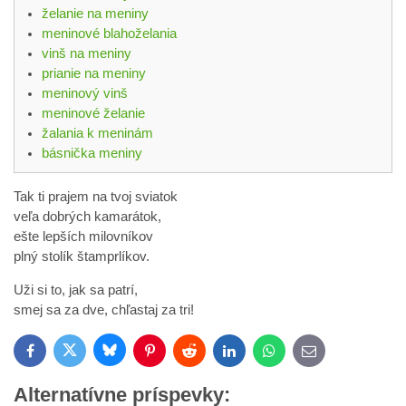
želanie na meniny
meninové blahoželania
vinš na meniny
prianie na meniny
meninový vinš
meninové želanie
žalania k meninám
básnička meniny
Tak ti prajem na tvoj sviatok
veľa dobrých kamarátok,
ešte lepších milovníkov
plný stolík štamprlíkov.
Uži si to, jak sa patrí,
smej sa za dve, chľastaj za tri!
Bluesky
Twitter
Facebook
Pinterest
Reddit
LinkedIn
WhatsApp
E-
mail
Alternatívne príspevky: