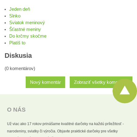
Jeden deň
Slnko
Sviatok meninový
Šťastné meniny
Do krčmy skočme
Platíš to
Diskusia
(0 komentárov)
Nový komentár
Zobraziť všetky komentáre
O NÁS
Už viac ako 17 rokov prinášame kvalitné darčeky na každú príležitosť -
narodeniny, sviatky či výročia. Objavte praktické darčeky pre všetky