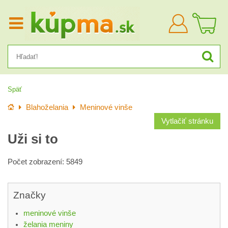
Prihlásiť
sa
Späť
Úvod
Blahoželania
Meninové vinše
Vytlačiť stránku
Uži si to
Počet zobrazení: 5849
Značky
meninové vinše
želania meniny