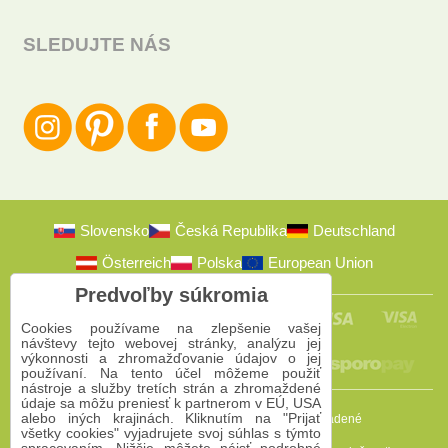
SLEDUJTE NÁS
Slovensko
Česká Republika
Deutschland
Österreich
Polska
European Union
Predvoľby súkromia
Cookies používame na zlepšenie vašej
návštevy tejto webovej stránky, analýzu jej
výkonnosti a zhromažďovanie údajov o jej
používaní. Na tento účel môžeme použiť
nástroje a služby tretích strán a zhromaždené
údaje sa môžu preniesť k partnerom v EÚ, USA
alebo iných krajinách. Kliknutím na "Prijať
2009-2026 © Bomba s.r.o.
Všetky práva vyhradené
všetky cookies" vyjadrujete svoj súhlas s týmto