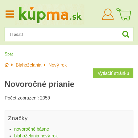
Prihlásiť
sa
Späť
Úvod
Blahoželania
Nový rok
Vytlačiť stránku
Novoročné prianie
Počet zobrazení: 2059
Značky
novoročné básne
blahoželania nový rok