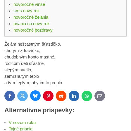
novoročné vinše
sms nový rok
novoročné želania
priania na nový rok
novoročné pozdravy
Želám nešťastným šťastíčko,
chorým zdravíčko,
chudobným konto mastné,
rodičom deti šťastné,
slepým svetlo,
zamrznutým teplo
a tým teplým, aby im to preplo.
Bluesky
Twitter
Facebook
Pinterest
Reddit
LinkedIn
WhatsApp
E-
mail
Alternatívne príspevky:
V novom roku
Tajné priania