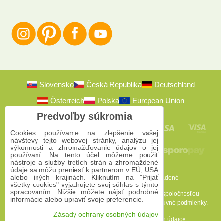
Slovensko
Česká Republika
Deutschland
Österreich
Polska
European Union
Predvoľby súkromia
Cookies používame na zlepšenie vašej
návštevy tejto webovej stránky, analýzu jej
výkonnosti a zhromažďovanie údajov o jej
používaní. Na tento účel môžeme použiť
nástroje a služby tretích strán a zhromaždené
údaje sa môžu preniesť k partnerom v EÚ, USA
alebo iných krajinách. Kliknutím na "Prijať
2009-2026 © Bomba s.r.o.
Všetky práva vyhradené
všetky cookies" vyjadrujete svoj súhlas s týmto
spracovaním. Nižšie môžete nájsť podrobné
Táto stránka je chránená programom reCAPTCHA a spoločnosťou
informácie alebo upraviť svoje preferencie.
Google. Platia
Pravidlá ochrany osobných údajov
a
Zmluvné podmienky
.
Zásady ochrany osobných údajov
Predvoľby súkromia
Zásady ochrany osobných údajov