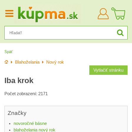
Prihlásiť
sa
Späť
Úvod
Blahoželania
Nový rok
Vytlačiť stránku
Iba krok
Počet zobrazení: 2171
Značky
novoročné básne
blahoželania nový rok