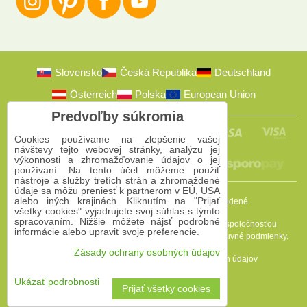
Slovensko
Česká Republika
Deutschland
Österreich
Polska
European Union
Predvoľby súkromia
Cookies používame na zlepšenie vašej
návštevy tejto webovej stránky, analýzu jej
výkonnosti a zhromažďovanie údajov o jej
používaní. Na tento účel môžeme použiť
nástroje a služby tretích strán a zhromaždené
údaje sa môžu preniesť k partnerom v EÚ, USA
alebo iných krajinách. Kliknutím na "Prijať
2009-2026 © Bomba s.r.o.
Všetky práva vyhradené
všetky cookies" vyjadrujete svoj súhlas s týmto
spracovaním. Nižšie môžete nájsť podrobné
Táto stránka je chránená programom reCAPTCHA a spoločnosťou
informácie alebo upraviť svoje preferencie.
Google. Platia
Pravidlá ochrany osobných údajov
a
Zmluvné podmienky
.
Zásady ochrany osobných údajov
Predvoľby súkromia
Zásady ochrany osobných údajov
Podmienky používania
Ukázať podrobnosti
Prijať všetky cookies
Vytvorené pomocou:
BiznisWeb.sk