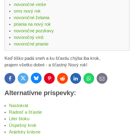
novoročné vinše
sms nový rok
novoročné želania
priania na nový rok
novoročné pozdravy
novoročný vinš
novoročné prianie
Keď tíško padá sneh a ku šťastiu chýba iba krok,
prajem všetko dobré - a šťastný Nový rok!
Bluesky
Twitter
Facebook
Pinterest
Reddit
LinkedIn
WhatsApp
E-
mail
Alternatívne príspevky:
Nastokrát
Radosť a šťastie
Liter štoku
Úspešný krok
Anjelsky krásne