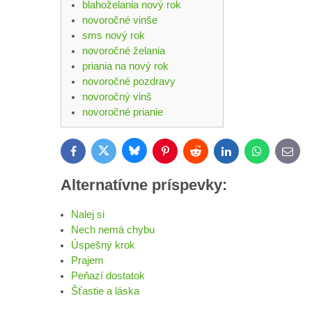
blahoželania nový rok
novoročné vinše
sms nový rok
novoročné želania
priania na nový rok
novoročné pozdravy
novoročný vinš
novoročné prianie
Bluesky
Twitter
Facebook
Pinterest
Reddit
LinkedIn
WhatsApp
E-
mail
Alternatívne príspevky:
Nalej si
Nech nemá chybu
Úspešný krok
Prajem
Peňazí dostatok
Šťastie a láska