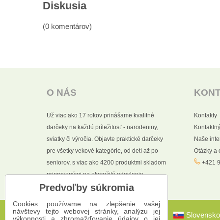
Diskusia
(0 komentárov)
O NÁS
KON
Už viac ako 17 rokov prinášame kvalitné
Kontakty
darčeky na každú príležitosť - narodeniny,
Kontaktný
sviatky či výročia. Objavte praktické darčeky
Naše int
pre všetky vekové kategórie, od detí až po
Otázky a
seniorov, s viac ako 4200 produktmi skladom
+421 9
pripravenými na okamžité odoslanie.
Predvoľby súkromia
Cookies používame na zlepšenie vašej
návštevy tejto webovej stránky, analýzu jej
Slovensko
výkonnosti a zhromažďovanie údajov o jej