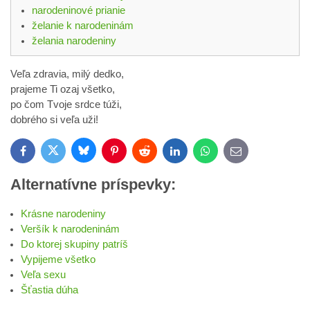
narodeninové prianie
želanie k narodeninám
želania narodeniny
Veľa zdravia, milý dedko,
prajeme Ti ozaj všetko,
po čom Tvoje srdce túži,
dobrého si veľa uži!
Bluesky
Twitter
Facebook
Pinterest
Reddit
LinkedIn
WhatsApp
E-
mail
Alternatívne príspevky:
Krásne narodeniny
Veršík k narodeninám
Do ktorej skupiny patríš
Vypijeme všetko
Veľa sexu
Šťastia dúha