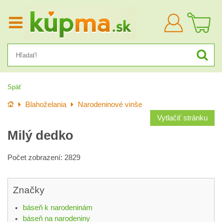
Prihlásiť
sa
Späť
Úvod
Blahoželania
Narodeninové vinše
Vytlačiť stránku
Milý dedko
Počet zobrazení: 2829
Značky
báseň k narodeninám
báseň na narodeniny